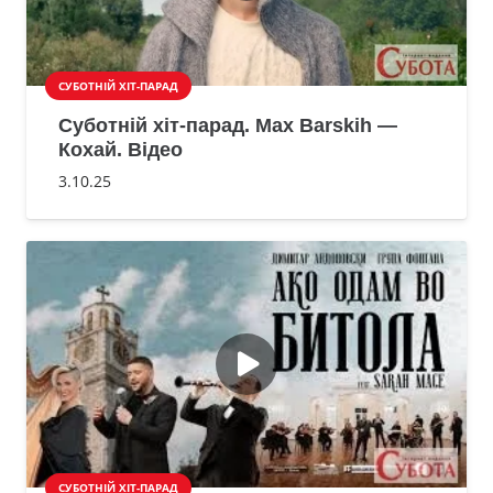
СУБОТНІЙ ХІТ-ПАРАД
Суботній хіт-парад. Max Barskih —
Кохай. Відео
3.10.25
СУБОТНІЙ ХІТ-ПАРАД