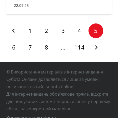
22.09.25
1
2
3
4
5
6
7
8
…
114
© Використання матеріалів з інтернет-видання
Субота Онлайн дозволяється лише за умови
посилання на сайт subota.online
Для інтернет-видань обов’язкове пряме, відкрите
для пошукових систем гіперпосилання у першому
абзаці на конкретний матеріал.
Умови договору оферти