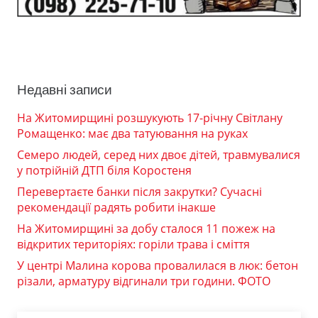
Недавні записи
На Житомирщині розшукують 17-річну Світлану
Ромащенко: має два татуювання на руках
Семеро людей, серед них двоє дітей, травмувалися
у потрійній ДТП біля Коростеня
Перевертаєте банки після закрутки? Сучасні
рекомендації радять робити інакше
На Житомирщині за добу сталося 11 пожеж на
відкритих територіях: горіли трава і сміття
У центрі Малина корова провалилася в люк: бетон
різали, арматуру відгинали три години. ФОТО