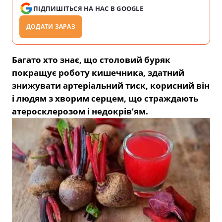
ПІДПИШІТЬСЯ НА НАС В GOOGLE
ДОДАТИ ЗАРАЗ
Багато хто знає, що столовий буряк
покращує роботу кишечника, здатний
знижувати артеріальний тиск, корисний він
і людям з хворим серцем, що страждають
атеросклерозом і недокрів’ям.