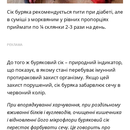
Сік буряка рекомендується пити при діабеті, але
в суміші з морквяним у рівних пропорціях
приймати по ¼ склянки 2-3 рази на день.
РЕКЛАМА
До того ж буряковий сік – природний індикатор,
що показує, в якому стані перебуває імунний
протираковий захист організму. Якщо цей
захист порушений, сік буряка забарвлює сечу в
червоний колір.
При впорядкуванні харчування, при роздільному
вживанні білків і вуглеводів, очищенні кишечника
і відновленні
його мікрофлори буряковий сік
перестає фарбувати сечу. Це говорить про