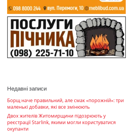
Недавні записи
Борщ наче правильний, але смак «порожній»: три
маленькі добавки, які все змінюють
Двох жителів Житомирщини підозрюють у
реєстрації Starlink, якими могли користуватися
окупанти