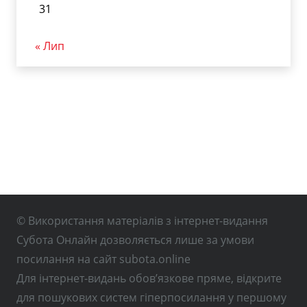
31
« Лип
© Використання матеріалів з інтернет-видання
Субота Онлайн дозволяється лише за умови
посилання на сайт subota.online
Для інтернет-видань обов’язкове пряме, відкрите
для пошукових систем гіперпосилання у першому