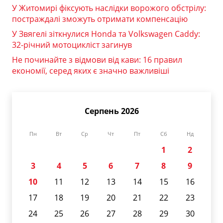
У Житомирі фіксують наслідки ворожого обстрілу:
постраждалі зможуть отримати компенсацію
У Звягелі зіткнулися Honda та Volkswagen Caddy:
32-річний мотоцикліст загинув
Не починайте з відмови від кави: 16 правил
економії, серед яких є значно важливіші
Серпень 2026
Пн
Вт
Ср
Чт
Пт
Сб
Нд
1
2
3
4
5
6
7
8
9
10
11
12
13
14
15
16
17
18
19
20
21
22
23
24
25
26
27
28
29
30