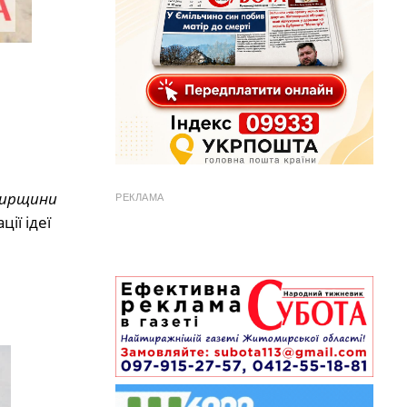
мирщини
РЕКЛАМА
ції ідеї