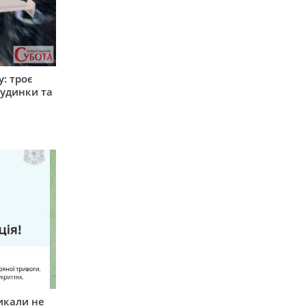
: троє
удинки та
икали не