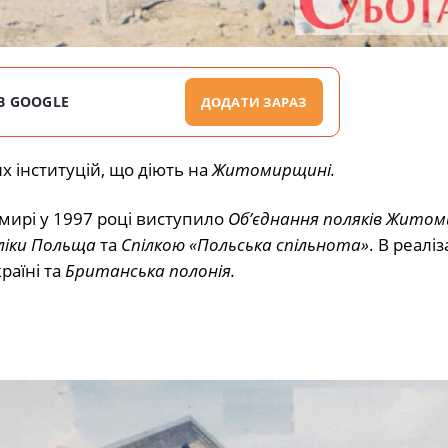
В GOOGLE
ДОДАТИ ЗАРАЗ
 інституцій, що діють на
Житомирщині.
мирі
у 1997 році виступило
Об’єднання поляків Жито
ліки Польща
та
Спілкою «Польська спільнота»
. В реаліза
раїні та
Британська
полонія.