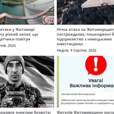
ї атаки у Житомирі
Нічна атака на Житомирщину
на різкий запах: що
постраждалих, пошкоджені б
датчики повітря
підприємство з німецькими
інвестиціями
пня, 2026
Неділя, 9 Серпня, 2026
важався зниклим безвісти:
Жителів Житомирщини закл