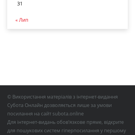
31
« Лип
© Використання матеріалів з інтернет-видання
Субота Онлайн дозволяється лише за умови
посилання на сайт subota.online
Для інтернет-видань обов’язкове пряме, відкрите
для пошукових систем гіперпосилання у першому