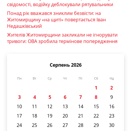
свідомості, водійку деблокували рятувальники
Понад рік вважався зниклим безвісти: на
Житомирщину «на щиті» повертається Іван
Недашківський
Жителів Житомирщини закликали не ігнорувати
тривоги: ОВА зробила термінове попередження
Серпень 2026
Пн
Вт
Ср
Чт
Пт
Сб
Нд
1
2
3
4
5
6
7
8
9
10
11
12
13
14
15
16
17
18
19
20
21
22
23
24
25
26
27
28
29
30