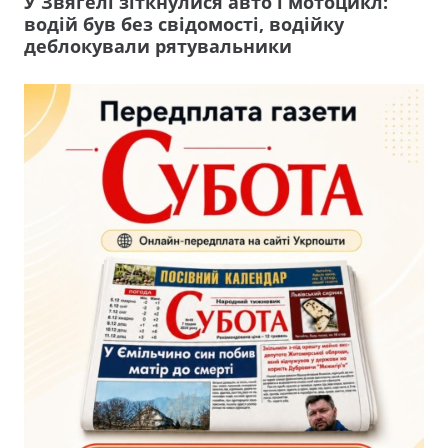
У Звягелі зіткнулися авто і мотоцикл:
водій був без свідомості, водійку
деблокували рятувальники