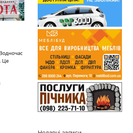
 Водночас
. Це
и
Недавні записи