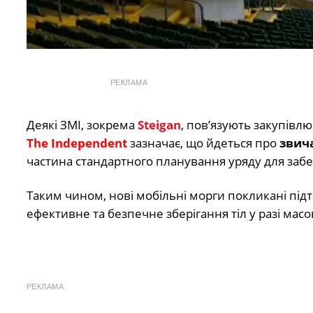
РЕКЛАМА
Деякі ЗМІ, зокрема
Steigan
, пов’язують закупівлю
The Independent
зазначає, що йдеться про
звича
частина стандартного планування уряду для заб
Таким чином, нові мобільні морги покликані пі
ефективне та безпечне зберігання тіл у разі мас
РЕКЛАМА