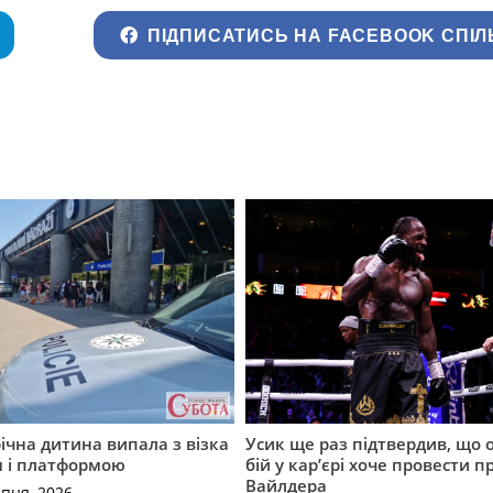
ПІДПИСАТИСЬ НА FACEBOOK СПІЛ
річна дитина випала з візка
Усик ще раз підтвердив, що 
м і платформою
бій у кар’єрі хоче провести п
Вайлдера
рпня, 2026