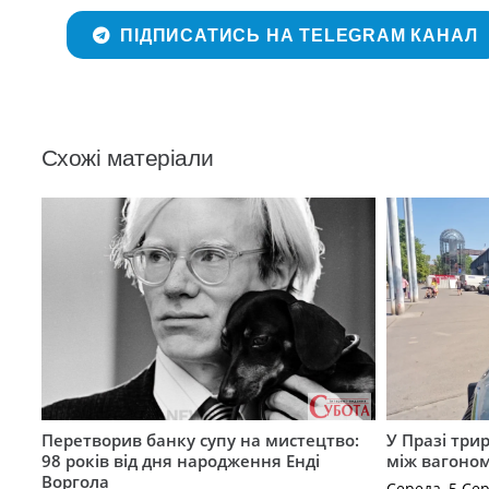
ПІДПИСАТИСЬ НА TELEGRAM КАНАЛ
Схожі матеріали
Перетворив банку супу на мистецтво:
У Празі три
98 років від дня народження Енді
між вагоно
Воргола
Середа, 5 Се