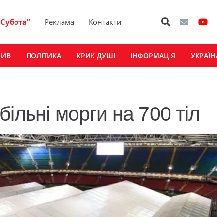
“Субота”
Реклама
Контакти
ЗИВ
ПОЛІТИКА
КРИК ДУШІ
ІНФОРМАЦІЯ
УКРАЇН
ільні морги на 700 тіл