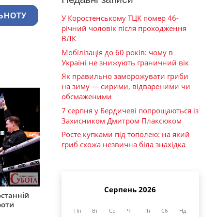
ЬНОТУ
У Коростенському ТЦК помер 46-
річний чоловік після проходження
ВЛК
Мобілізація до 60 років: чому в
Україні не знижують граничний вік
Як правильно заморожувати гриби
на зиму — сирими, відвареними чи
обсмаженими
7 серпня у Бердичеві попрощаються із
Захисником Дмитром Плаксюком
Росте купками під тополею: на який
гриб схожа незвична біла знахідка
Серпень 2026
останній
роти
Пн
Вт
Ср
Чт
Пт
Сб
Нд