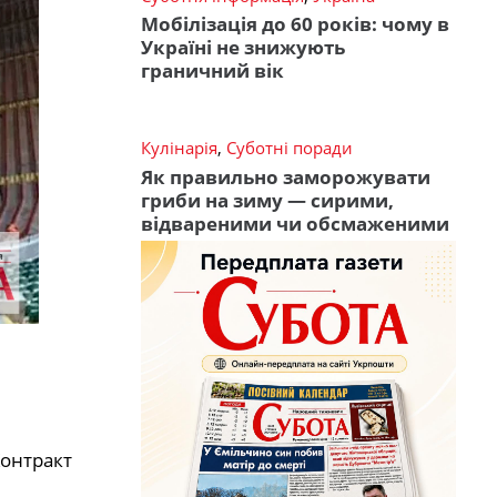
Мобілізація до 60 років: чому в
Україні не знижують
граничний вік
Кулінарія
,
Суботні поради
Як правильно заморожувати
гриби на зиму — сирими,
відвареними чи обсмаженими
Контракт