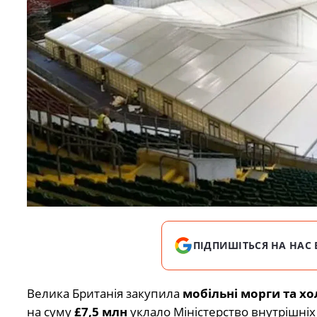
ПІДПИШІТЬСЯ НА НАС 
Велика Британія закупила
мобільні морги та х
на суму
£7,5 млн
уклало Міністерство внутрішніх 