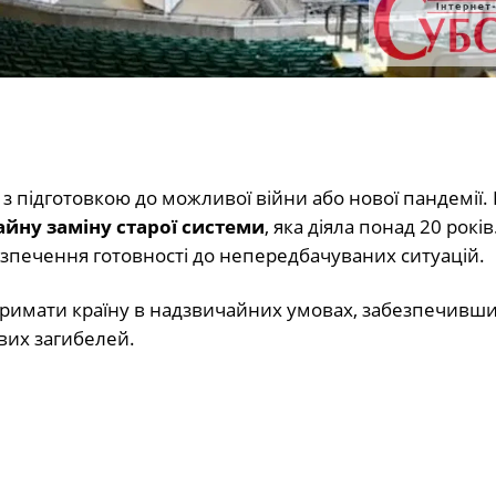
 з підготовкою до можливої війни або нової пандемії.
йну заміну старої системи
, яка діяла понад 20 років
езпечення готовності до непередбачуваних ситуацій.
дтримати країну в надзвичайних умовах, забезпечивш
ових загибелей.