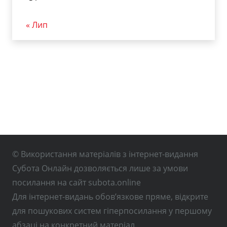
« Лип
© Використання матеріалів з інтернет-видання
Субота Онлайн дозволяється лише за умови
посилання на сайт subota.online
Для інтернет-видань обов’язкове пряме, відкрите
для пошукових систем гіперпосилання у першому
абзаці на конкретний матеріал.