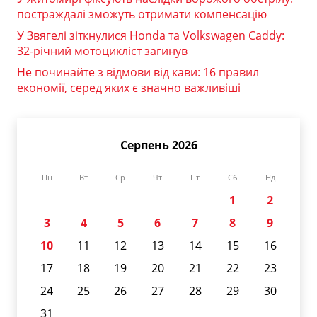
постраждалі зможуть отримати компенсацію
У Звягелі зіткнулися Honda та Volkswagen Caddy:
32-річний мотоцикліст загинув
Не починайте з відмови від кави: 16 правил
економії, серед яких є значно важливіші
Серпень 2026
Пн
Вт
Ср
Чт
Пт
Сб
Нд
1
2
3
4
5
6
7
8
9
10
11
12
13
14
15
16
17
18
19
20
21
22
23
24
25
26
27
28
29
30
31