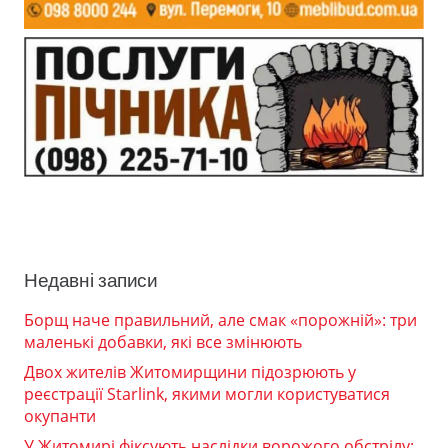
Недавні записи
Борщ наче правильний, але смак «порожній»: три
маленькі добавки, які все змінюють
Двох жителів Житомирщини підозрюють у
реєстрації Starlink, якими могли користуватися
окупанти
У Житомирі фіксують наслідки ворожого обстрілу: