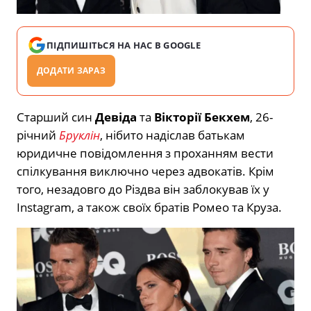
ПІДПИШІТЬСЯ НА НАС В GOOGLE
ДОДАТИ ЗАРАЗ
Старший син
Девіда
та
Вікторії Бекхем
, 26-
річний
Бруклін
, нібито надіслав батькам
юридичне повідомлення з проханням вести
спілкування виключно через адвокатів. Крім
того, незадовго до Різдва він заблокував їх у
Instagram, а також своїх братів Ромео та Круза.