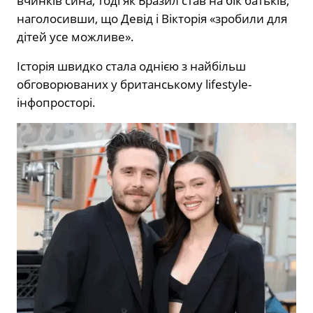
вчинків сина, тоді як Бразил став на бік батьків,
наголосивши, що Девід і Вікторія «зробили для
дітей усе можливе».
Історія швидко стала однією з найбільш
обговорюваних у британському lifestyle-
інфопросторі.