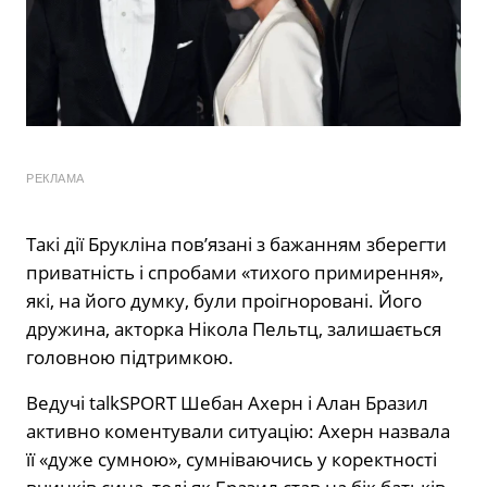
РЕКЛАМА
Такі дії Брукліна пов’язані з бажанням зберегти
приватність і спробами «тихого примирення»,
які, на його думку, були проігноровані. Його
дружина, акторка Нікола Пельтц, залишається
головною підтримкою.
Ведучі talkSPORT Шебан Ахерн і Алан Бразил
активно коментували ситуацію: Ахерн назвала
її «дуже сумною», сумніваючись у коректності