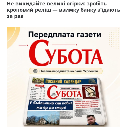
Не викидайте великі огірки: зробіть
кроповий реліш — взимку банку з’їдають
за раз