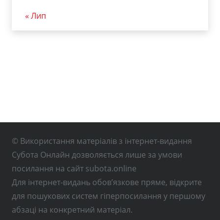
« Лип
© Використання матеріалів з інтернет-видання
Субота Онлайн дозволяється лише за умови
посилання на сайт subota.online
Для інтернет-видань обов’язкове пряме, відкрите
для пошукових систем гіперпосилання у першому
абзаці на конкретний матеріал.