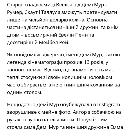
Старші спадкоємиці Вілліса від Демі Мур –
Румер, Скаут і Таллула зможуть претендувати
лише на мільйон доларів кожна. Основна
частина дістанеться нинішній дружині та їхнім
дітям – восьмирічній Евелін Пенн та
десятирічній Мейбел Рей.
Як повідомляє джерело, імені Демі Мур, з якою
легенда кінематографа прожив 13 років, у
заповіті немає. Відомо, що знаменитість має
теплі стосунки зі своїм колишнім чоловіком і
часто збирається з нею і нинішнім коханням за
одним столом.
Нещодавно Демі Мур опублікувала в Instagram
зворушливе сімейне фото. Актор з собачкою на
руках позував на тлі ялинки. Поруч із ним
стояла сама Демі Мур та нинішня дружина Емма