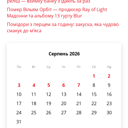
реліш — взимку банку з’їдають за раз
Помер Вільям Орбіт — продюсер Ray of Light
Мадонни та альбому 13 гурту Blur
Помідори з перцем за годину: закуска, яка чудово
смакує до м’яса
Серпень 2026
Пн
Вт
Ср
Чт
Пт
Сб
Нд
1
2
3
4
5
6
7
8
9
10
11
12
13
14
15
16
17
18
19
20
21
22
23
24
25
26
27
28
29
30
31