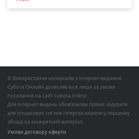
© Використання матеріалів з інтернет-видання
Субота Онлайн дозволяється лише за умови
посилання на сайт subota.online
Для інтернет-видань обов’язкове пряме, відкрите
для пошукових систем гіперпосилання у першому
абзаці на конкретний матеріал.
Умови договору оферти