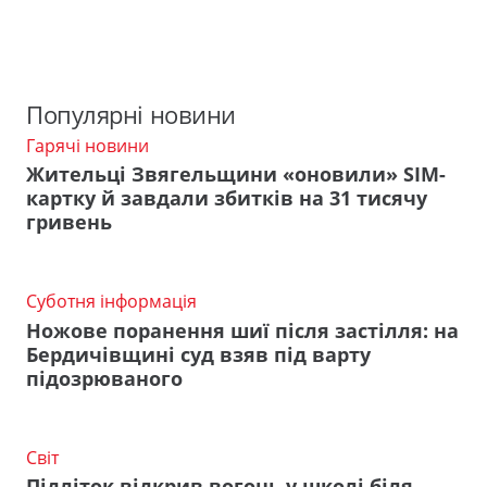
Популярні новини
Гарячі новини
Жительці Звягельщини «оновили» SIM-
картку й завдали збитків на 31 тисячу
гривень
Суботня інформація
Ножове поранення шиї після застілля: на
Бердичівщині суд взяв під варту
підозрюваного
Світ
Підліток відкрив вогонь у школі біля