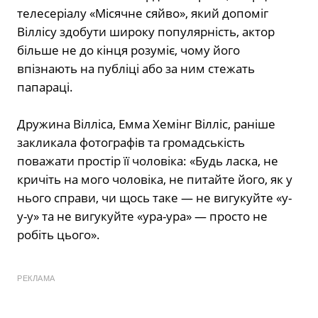
телесеріалу «Місячне сяйво», який допоміг
Віллісу здобути широку популярність, актор
більше не до кінця розуміє, чому його
впізнають на публіці або за ним стежать
папараці.
Дружина Вілліса, Емма Хемінг Вілліс, раніше
закликала фотографів та громадськість
поважати простір її чоловіка: «Будь ласка, не
кричіть на мого чоловіка, не питайте його, як у
нього справи, чи щось таке — не вигукуйте «у-
у-у» та не вигукуйте «ура-ура» — просто не
робіть цього».
РЕКЛАМА