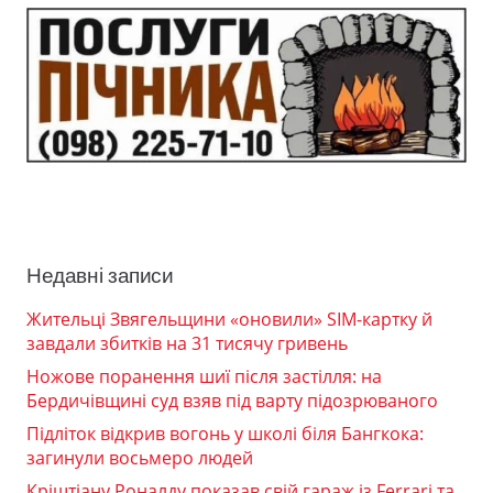
Недавні записи
Жительці Звягельщини «оновили» SIM-картку й
завдали збитків на 31 тисячу гривень
Ножове поранення шиї після застілля: на
Бердичівщині суд взяв під варту підозрюваного
Підліток відкрив вогонь у школі біля Бангкока:
загинули восьмеро людей
Кріштіану Роналду показав свій гараж із Ferrari та