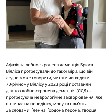
Афазія та лобно-скронева деменція Брюса
Вілліса прогресували до такої міри, що він
ледве може говорити, читати чи ходити.
70-річному Віллісу у 2023 році поставили
діагноз лобно-скронева деменція (ЛСД) –
прогресуюче неврологічне захворювання, яке
впливає на поведінку, мову та пам’ять.
За словами Ґленна Ґордона Керона, творця