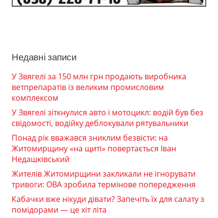
Недавні записи
У Звягелі за 150 млн грн продають виробника
ветпрепаратів із великим промисловим
комплексом
У Звягелі зіткнулися авто і мотоцикл: водій був без
свідомості, водійку деблокували рятувальники
Понад рік вважався зниклим безвісти: на
Житомирщину «на щиті» повертається Іван
Недашківський
Жителів Житомирщини закликали не ігнорувати
тривоги: ОВА зробила термінове попередження
Кабачки вже нікуди дівати? Запечіть їх для салату з
помідорами — це хіт літа