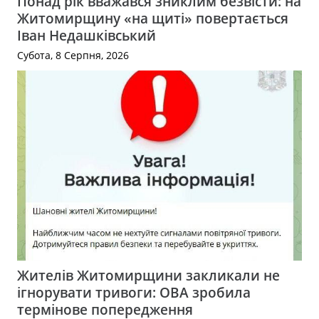
Понад рік вважався зниклим безвісти: на
Житомирщину «на щиті» повертається
Іван Недашківський
Субота, 8 Серпня, 2026
Жителів Житомирщини закликали не
ігнорувати тривоги: ОВА зробила
термінове попередження