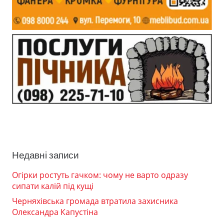
Недавні записи
Огірки ростуть гачком: чому не варто одразу
сипати калій під кущі
Черняхівська громада втратила захисника
Олександра Капустіна