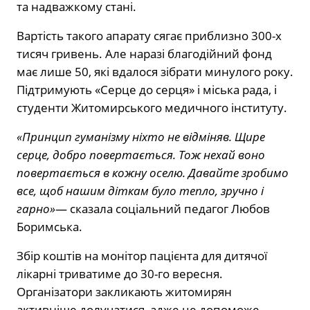
та надважкому стані.
Вартість такого апарату сягає приблизно 300-х
тисяч гривень. Але наразі благодійний фонд
має лише 50, які вдалося зібрати минулого року.
Підтримують «Серце до серця» і міська рада, і
студенти Житомирського медичного інституту.
«Принцип гуманізму ніхто не відміняв. Щире
серце, добро повертається. Тож нехай воно
повертається в кожну оселю. Давайте зробимо
все, щоб нашим діткам було тепло, зручно і
гарно»
— сказала соціальний педагог Любов
Боримська.
Збір коштів на монітор пацієнта для дитячої
лікарні триватиме до 30-го вересня.
Організатори закликають житомирян
активніше долучатися, адже це допоможе