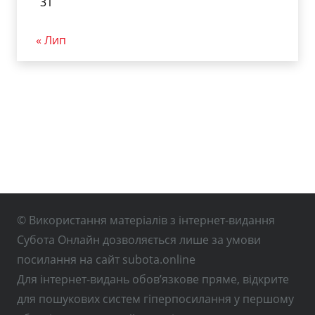
31
« Лип
© Використання матеріалів з інтернет-видання
Субота Онлайн дозволяється лише за умови
посилання на сайт subota.online
Для інтернет-видань обов’язкове пряме, відкрите
для пошукових систем гіперпосилання у першому