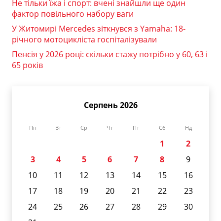
Не тільки їжа і спорт: вчені знайшли ще один
фактор повільного набору ваги
У Житомирі Mercedes зіткнувся з Yamaha: 18-
річного мотоцикліста госпіталізували
Пенсія у 2026 році: скільки стажу потрібно у 60, 63 і
65 років
Серпень 2026
Пн
Вт
Ср
Чт
Пт
Сб
Нд
1
2
3
4
5
6
7
8
9
10
11
12
13
14
15
16
17
18
19
20
21
22
23
24
25
26
27
28
29
30