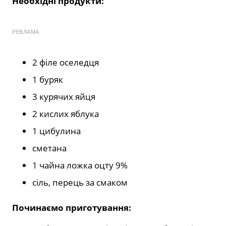
Необхідні продукти:
РЕКЛАМА
2 філе оселедця
1 буряк
3 курячих яйця
2 кислих яблука
1 цибулина
сметана
1 чайна ложка оцту 9%
сіль, перець за смаком
Починаємо приготування: