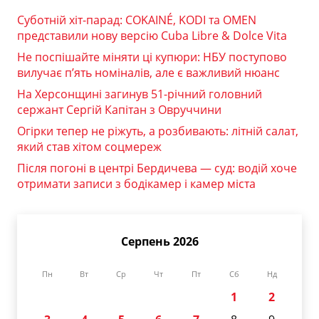
Суботній хіт-парад: COKAINÉ, KODI та OMEN
представили нову версію Cuba Libre & Dolce Vita
Не поспішайте міняти ці купюри: НБУ поступово
вилучає п’ять номіналів, але є важливий нюанс
На Херсонщині загинув 51-річний головний
сержант Сергій Капітан з Овруччини
Огірки тепер не ріжуть, а розбивають: літній салат,
який став хітом соцмереж
Після погоні в центрі Бердичева — суд: водій хоче
отримати записи з бодікамер і камер міста
Серпень 2026
Пн
Вт
Ср
Чт
Пт
Сб
Нд
1
2