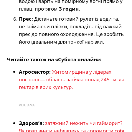
водою і варіть на помірному вогні прямо у
плівці протягом
3 годин
.
Прес:
Дістаньте готовий рулет із води та,
не знімаючи плівки, покладіть під важкий
прес до повного охолодження. Це зробить
його ідеальним для тонкої нарізки.
Читайте також на «Субота онлайн»:
Агросектор:
Житомирщина у лідерах
посівної — область засіяла понад 245 тисяч
гектарів ярих культур.
РЕКЛАМА
Здоров’я:
затяжний нежить чи гайморит?
Як розпізнати небезпеку та допомогти собі