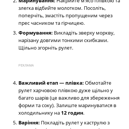
Маринування:
Накрийте м’ясо плівкою та
злегка відбийте молотком. Посоліть,
поперчіть, змастіть пропущеним через
прес часником та гірчицею.
Формування:
Викладіть зверху моркву,
нарізану довгими тонкими скибками.
Щільно згорніть рулет.
РЕКЛАМА
Важливий етап — плівка:
Обмотайте
рулет харчовою плівкою дуже щільно у
багато шарів (це важливо для збереження
форми та соку). Залиште маринуватися в
холодильнику на
12 годин
.
Варіння:
Покладіть рулет у каструлю з