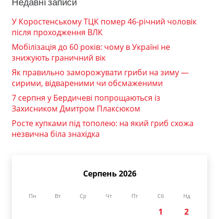
Недавні записи
У Коростенському ТЦК помер 46-річний чоловік
після проходження ВЛК
Мобілізація до 60 років: чому в Україні не
знижують граничний вік
Як правильно заморожувати гриби на зиму —
сирими, відвареними чи обсмаженими
7 серпня у Бердичеві попрощаються із
Захисником Дмитром Плаксюком
Росте купками під тополею: на який гриб схожа
незвична біла знахідка
Серпень 2026
Пн
Вт
Ср
Чт
Пт
Сб
Нд
1
2