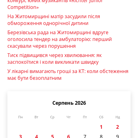
конкурс юних музикантів «Richter Junior
Competition»
На Житомирщині матір засудили після
обмороження однорічної дитини
Березівська рада на Житомирщині вдруге
оголосила тендер на амбулаторію: перший
скасували через порушення
Тиск підвищився через хвилювання: як
заспокоїтися і коли викликати швидку
У лікарні вимагають гроші за КТ: коли обстеження
має бути безоплатним
Серпень 2026
Пн
Вт
Ср
Чт
Пт
Сб
Нд
1
2
3
4
5
6
7
8
9