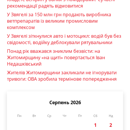
рекомендації радять відмовитися
У Звягелі за 150 млн грн продають виробника
ветпрепаратів із великим промисловим
комплексом
У Звягелі зіткнулися авто і мотоцикл: водій був без
свідомості, водійку деблокували рятувальники
Понад рік вважався зниклим безвісти: на
Житомирщину «на щиті» повертається Іван
Недашківський
Жителів Житомирщини закликали не ігнорувати
тривоги: ОВА зробила термінове попередження
Серпень 2026
Пн
Вт
Ср
Чт
Пт
Сб
Нд
1
2