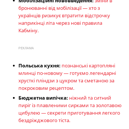
Мобілізаційні нововведення:
зміни в
бронюванні від мобілізації — хто з
українців ризикує втратити відстрочку
наприкінці літа через нові правила
Кабміну.
РЕКЛАМА
Польська кухня:
познанські картопляні
млинці по-новому — готуємо легендарні
хрусткі пліндзи з цукром та сметаною за
покроковим рецептом.
Бюджетна випічка:
ніжний та ситний
пиріг із плавленими сирками та золотавою
цибулею — секрети приготування легкого
бездріжджового тіста.