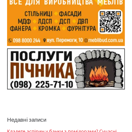
Недавні записи
Кладете аспірин у банки з помідорами? Сучасні