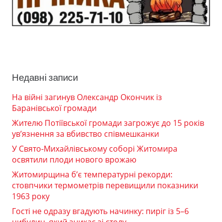
Недавні записи
На війні загинув Олександр Окончик із
Баранівської громади
Жителю Потіївської громади загрожує до 15 років
ув’язнення за вбивство співмешканки
У Свято-Михайлівському соборі Житомира
освятили плоди нового врожаю
Житомирщина б’є температурні рекорди:
стовпчики термометрів перевищили показники
1963 року
Гості не одразу вгадують начинку: пиріг із 5–6
цибулин, який зникає зі столу