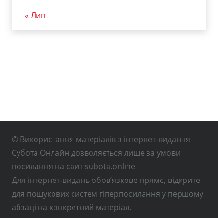
« Лип
© Використання матеріалів з інтернет-видання
Субота Онлайн дозволяється лише за умови
посилання на сайт subota.online
Для інтернет-видань обов’язкове пряме, відкрите
для пошукових систем гіперпосилання у першому
абзаці на конкретний матеріал.