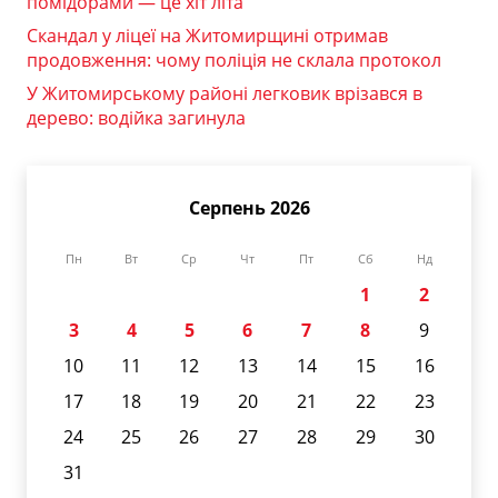
помідорами — це хіт літа
Скандал у ліцеї на Житомирщині отримав
продовження: чому поліція не склала протокол
У Житомирському районі легковик врізався в
дерево: водійка загинула
Серпень 2026
Пн
Вт
Ср
Чт
Пт
Сб
Нд
1
2
3
4
5
6
7
8
9
10
11
12
13
14
15
16
17
18
19
20
21
22
23
24
25
26
27
28
29
30
31