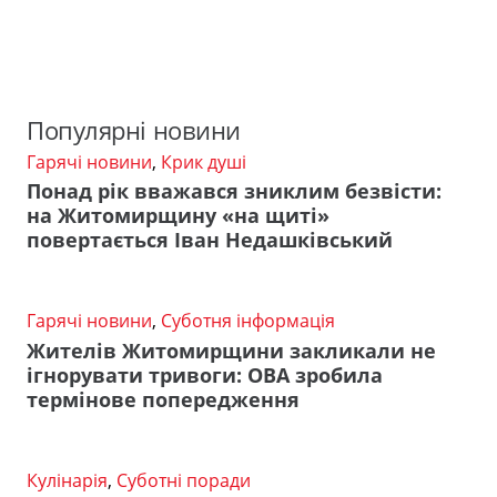
Популярні новини
Гарячі новини
,
Крик душі
Понад рік вважався зниклим безвісти:
на Житомирщину «на щиті»
повертається Іван Недашківський
Гарячі новини
,
Суботня інформація
Жителів Житомирщини закликали не
ігнорувати тривоги: ОВА зробила
термінове попередження
Кулінарія
,
Суботні поради