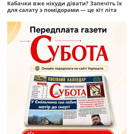
Кабачки вже нікуди дівати? Запечіть їх
для салату з помідорами — це хіт літа