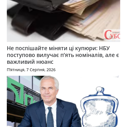
Не поспішайте міняти ці купюри: НБУ
поступово вилучає п’ять номіналів, але є
важливий нюанс
П’ятниця, 7 Серпня, 2026