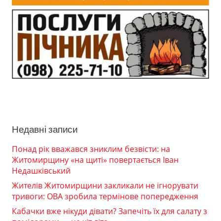
Недавні записи
Понад рік вважався зниклим безвісти: на
Житомирщину «на щиті» повертається Іван
Недашківський
Жителів Житомирщини закликали не ігнорувати
тривоги: ОВА зробила термінове попередження
Кабачки вже нікуди дівати? Запечіть їх для салату з