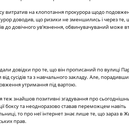
асу витратив на клопотання прокурора щодо подовже
урор доводив, що ризики не зменшились і через те, щ
ків до довічного ув’язнення, обвинувачуваний може в
али довідки про те, що він прописаний по вулиці Па
від сусідів та з навчального закладу. Але, порадивши
одовження утримання під вартою.
 я теж знайшов
позитивні згадування
про сьогоднішн
кції боксу та неодноразово ставав переможцем навіть
льниці, то про неї інтернет знає лише те, що зараз в 
ських прав.