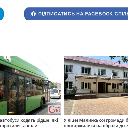
ПІДПИСАТИСЬ НА FACEBOOK СПІЛ
автобуси ходять рідше: які
У ліцеї Малинської громади 
коротили та коли
поскаржилися на образи діте