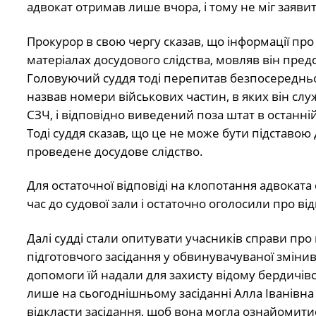
адвокат отримав лише вчора, і тому не міг заявит
Прокурор в свою чергу сказав, що інформації пр
матеріалах досудового слідства, мовляв він пред
Головуючий суддя тоді перепитав безпосередньо
назвав номери військових частин, в яких він слу
СЗЧ, і відповідно виведений поза штат в останній
Тоді суддя сказав, що це не може бути підставою 
проведене досудове слідство.
Для остаточної відповіді на клопотання адвоката
час до судової зали і остаточно оголосили про ві
Далі судді стали опитувати учасників справи пр
підготовчого засідання у обвинувачуваної зміни
допомоги їй надали для захисту відому бердичівс
лише на сьогоднішньому засіданні Алла Іванівна
відкласти засідання, щоб вона могла ознайомити