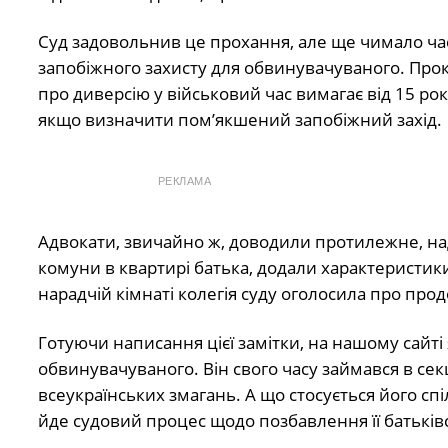
Суд задовольнив це прохання, але ще чимало ч
запобіжного захисту для обвинувачуваного. Прок
про диверсію у військовий час вимагає від 15 ро
якщо визначити пом’якшений запобіжний захід.
РЕКЛАМА
Адвокати, звичайно ж, доводили протилежне, над
комуни в квартирі батька, додали характеристики 
нарадчій кімнаті колегія суду оголосила про пр
Готуючи написання цієї замітки, на нашому сайті
обвинувачуваного. Він свого часу займався в се
всеукраїнських змагань. А що стосується його спі
йде судовий процес щодо позбавлення її батьків