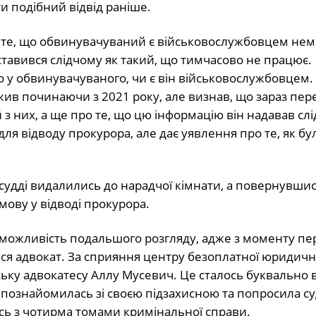
и подібний відвід раніше.
о те, що обвинувачуваний є військовослужбовцем нем
ставився слідчому як такий, що тимчасово не працює.
 у обвинувачуваного, чи є він військовослужбовцем.
жив починаючи з 2021 року, але визнав, що зараз пер
 з них, а ще про те, що цю інформацію він надавав сл
для відводу прокурора, але дає уявлення про те, як бу
 судді видалились до нарадчої кімнати, а повернувши
дмову у відводі прокурора.
о можливість подальшого розгляду, адже з моменту п
вся адвокат. За сприяння центру безоплатної юридичн
ьку адвокатесу Аллу Мусевич. Це сталось буквально в
 познайомилась зі своєю підзахисною та попросила су
сь з чотирма томами кримінальної справи.