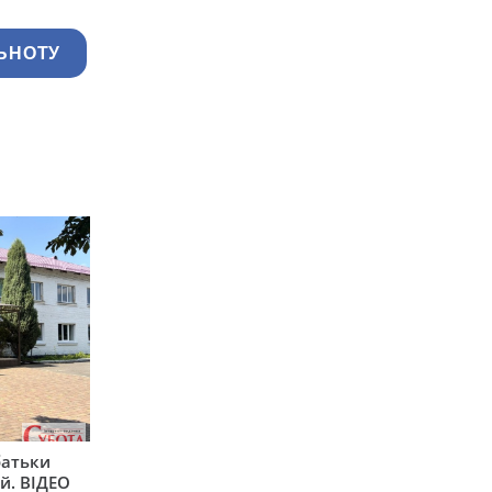
ЬНОТУ
батьки
й. ВІДЕО