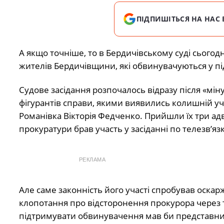
ПІДПИШІТЬСЯ НА НАС 
А якщо точніше, то в Бердичівському суді сьогод
жителів Бердичівщини, які обвинувачуються у
пі
Судове засідання розпочалось відразу після «мін
фігурантів справи, якими виявились колишній у
Романівка Вікторія Федченко. Прийшли їх три адв
прокуратури брав участь у засіданні по телезв’язк
РЕКЛАМА
Але саме законність його участі спробував оска
клопотання про відсторонення прокурора через 
підтримувати обвинувачення мав би представник