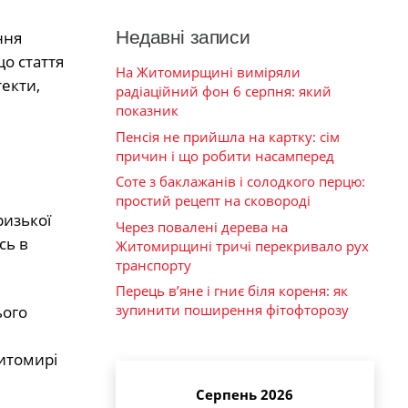
Недавні записи
ння
о стаття
На Житомирщині виміряли
текти,
радіаційний фон 6 серпня: який
показник
Пенсія не прийшла на картку: сім
причин і що робити насамперед
Соте з баклажанів і солодкого перцю:
простий рецепт на сковороді
ризької
Через повалені дерева на
сь в
Житомирщині тричі перекривало рух
транспорту
Перець в’яне і гниє біля кореня: як
зупинити поширення фітофторозу
ього
Житомирі
Серпень 2026