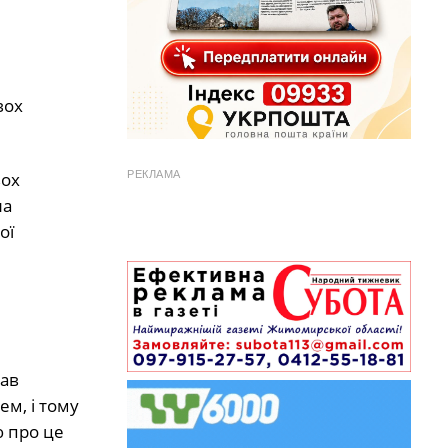
вох
РЕКЛАМА
вох
ла
ої
дав
м, і тому
ю про це