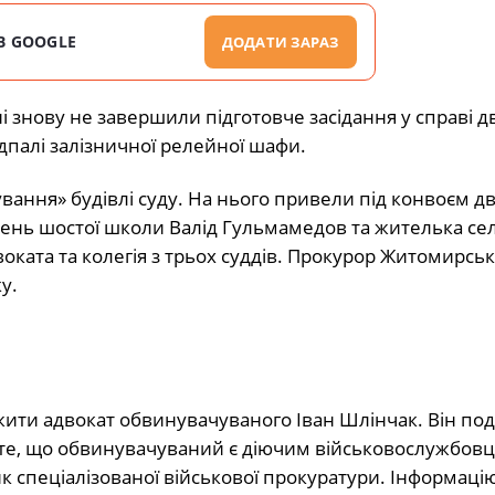
В GOOGLE
ДОДАТИ ЗАРАЗ
ні знову не завершили підготовче засідання у справі д
дпалі залізничної релейної шафи.
ування» будівлі суду. На нього привели під конвоєм д
чень шостої школи Валід Гульмамедов та жителька се
оката та колегія з трьох суддів. Прокурор Житомирськ
у.
ржити адвокат обвинувачуваного Іван Шлінчак. Він по
те, що обвинувачуваний є діючим військовослужбовце
 спеціалізованої військової прокуратури. Інформаці