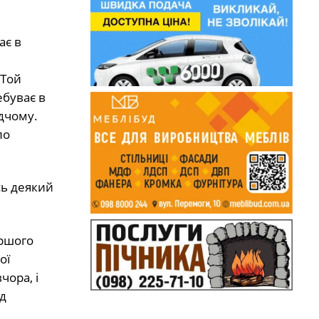
ає в
 Той
ебуває в
ідчому.
ло
сь деякий
ершого
ої
чора, і
д