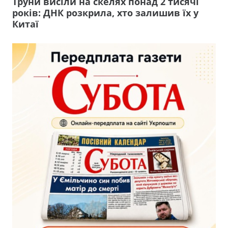
Труни висіли на скелях понад 2 тисячі
років: ДНК розкрила, хто залишив їх у
Китаї