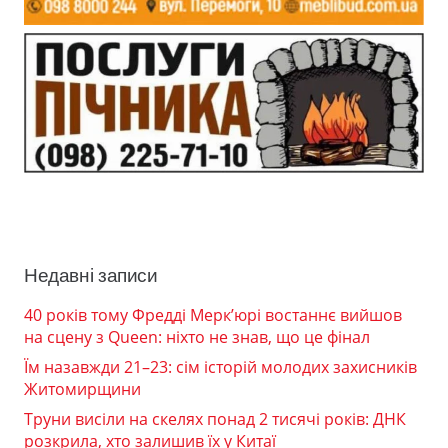
Недавні записи
40 років тому Фредді Мерк’юрі востаннє вийшов
на сцену з Queen: ніхто не знав, що це фінал
Їм назавжди 21–23: сім історій молодих захисників
Житомирщини
Труни висіли на скелях понад 2 тисячі років: ДНК
розкрила, хто залишив їх у Китаї