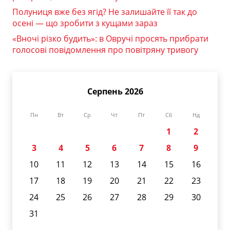
Полуниця вже без ягід? Не залишайте її так до
осені — що зробити з кущами зараз
«Вночі різко будить»: в Овручі просять прибрати
голосові повідомлення про повітряну тривогу
Серпень 2026
Пн
Вт
Ср
Чт
Пт
Сб
Нд
1
2
3
4
5
6
7
8
9
10
11
12
13
14
15
16
17
18
19
20
21
22
23
24
25
26
27
28
29
30
31