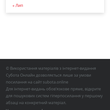
« Лип
© Використання матеріалів з інтернет-видання
Субота Онлайн дозволяється лише за умови
посилання на сайт subota.online
Для інтернет-видань обов’язкове пряме, відкрите
для пошукових систем гіперпосилання у першому
абзаці на конкретний матеріал.