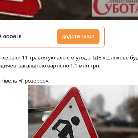
В GOOGLE
ДОДАТИ ЗАРАЗ
ервіс» 11 травня уклало сім угод з ТДВ «Шляхове бу
дичеві загальною вартістю 1,1 млн грн.
упівель
«Прозорро».