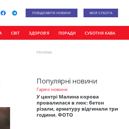
ПОВІДОМИТИ НОВИНУ
МОЯ СУБОТА
А
СВІТ
ЗДОРОВ’Я
ПОРАДИ
СУБОТНЯ КАВА
РЕКЛАМА
и
Популярні новини
Гарячі новини
У центрі Малина корова
провалилася в люк: бетон
різали, арматуру відгинали три
години. ФОТО