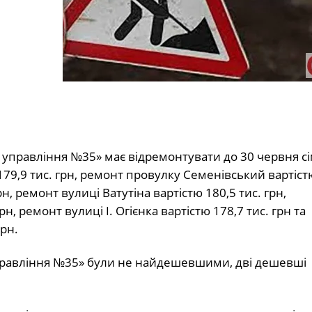
управління №35» має відремонтувати до 30 червня сі
79,9 тис. грн, ремонт провулку Семенівський вартістю
н, ремонт вулиці Ватутіна вартістю 180,5 тис. грн,
н, ремонт вулиці І. Огієнка вартістю 178,7 тис. грн та
грн.
правління №35» були не найдешевшими, дві дешевші