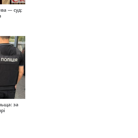
ева — суд:
з
льща: за
рі