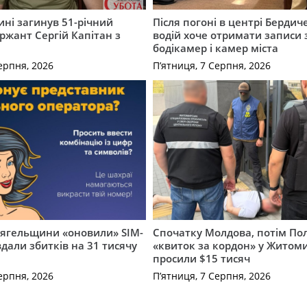
ні загинув 51-річний
Після погоні в центрі Бердич
ржант Сергій Капітан з
водій хоче отримати записи 
бодікамер і камер міста
ерпня, 2026
П’ятниця, 7 Серпня, 2026
вягельщини «оновили» SIM-
Спочатку Молдова, потім По
вдали збитків на 31 тисячу
«квиток за кордон» у Житоми
просили $15 тисяч
ерпня, 2026
П’ятниця, 7 Серпня, 2026