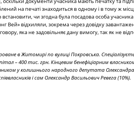
, оскільки документи учасника мають печатку та підп
ений на печаті знаходиться в одному і в тому ж місц
 встановити, чи згодна була посадова особа учасника
онг Вей» відхиляли, зокрема через довідку завантаже
вору, яка не задовільняє дану вимогу, так як не відп
оване в Житомирі по вулиці Покровська. Спеціалізуєт
італ – 400 тис. грн. Кінцевим бенефіціарним власником
чником
у колишнього
народного депутата
Олександра
піввласників і сам Олександр Васильович Ревега (10%).