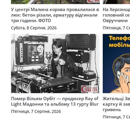
У центрі Малина корова провалилася в
На Херсонщи
люк: бетон різали, арматуру відгинали
головний се
три години. ФОТО
Овруччини
Субота, 8 Серпня, 2026
П’ятниця, 7 С
Помер Вільям Орбіт — продюсер Ray of
Жительці З
Light Мадонни та альбому 13 гурту Blur
картку й за
гривень
П’ятниця, 7 Серпня, 2026
П’ятниця, 7 С