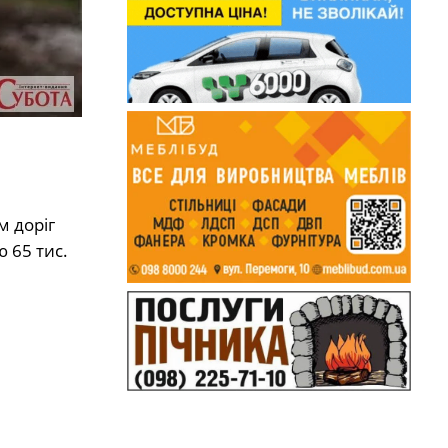
м доріг
 65 тис.