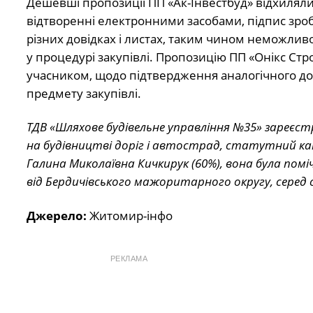
Дешевші пропозиції ПП «Ак-Інвестбуд» відхиляли
відтворенні електронними засобами, підпис зробл
різних довідках і листах, таким чином неможливо
у процедурі закупівлі. Пропозицію ПП «Онікс Стр
учасником, щодо підтвердження аналогічного дого
предмету закупівлі.
ТДВ «Шляхове будівельне управління №35»
зареєстр
на будівництві доріг і автострад, статутний кап
Галина Миколаївна Кичкирук (60%), вона була
помі
від Бердичівського мажоритарного округу, серед с
Джерело:
Житомир-інфо
РЕКЛАМА