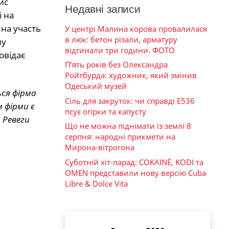
ис
Недавні записи
і на
 на участь
У центрі Малина корова провалилася
в люк: бетон різали, арматуру
ну
відгинали три години. ФОТО
овідає
П’ять років без Олександра
Ройтбурда: художник, який змінив
Одеський музей
ься фірма
Сіль для закруток: чи справді Е536
 фірми є
псує огірки та капусту
 Ревеги
Що не можна піднімати із землі 8
серпня: народні прикмети на
Мирона-вітрогона
Суботній хіт-парад: COKAINÉ, KODI та
OMEN представили нову версію Cuba
Libre & Dolce Vita