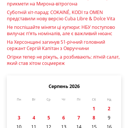
прикмети на Мирона-вітрогона
Суботній хіт-парад: COKAINÉ, KODI та OMEN
представили нову версію Cuba Libre & Dolce Vita
Не поспішайте міняти ці купюри: НБУ поступово
вилучає п’ять номіналів, але є важливий нюанс
На Херсонщині загинув 51-річний головний
сержант Сергій Капітан з Овруччини
Огірки тепер не ріжуть, а розбивають: літній салат,
який став хітом соцмереж
Серпень 2026
Пн
Вт
Ср
Чт
Пт
Сб
Нд
1
2
3
4
5
6
7
8
9
10
11
12
13
14
15
16