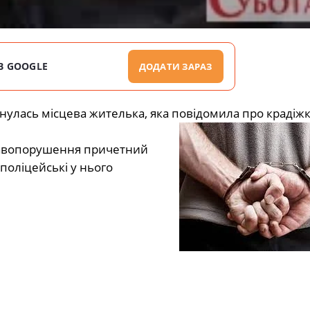
В GOOGLE
ДОДАТИ ЗАРАЗ
рнулась місцева жителька, яка повідомила про крадіж
равопорушення причетний
поліцейські у нього