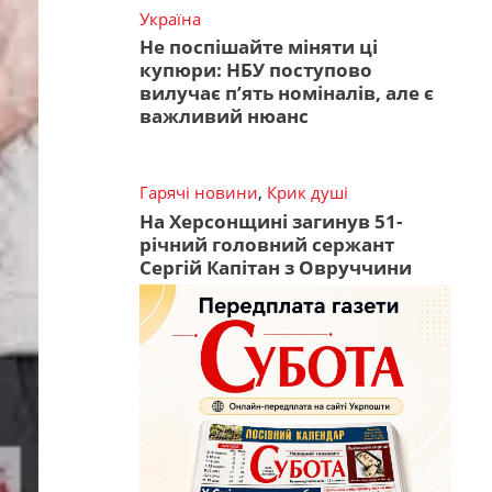
Україна
Не поспішайте міняти ці
купюри: НБУ поступово
вилучає п’ять номіналів, але є
важливий нюанс
Гарячі новини
,
Крик душі
На Херсонщині загинув 51-
річний головний сержант
Сергій Капітан з Овруччини