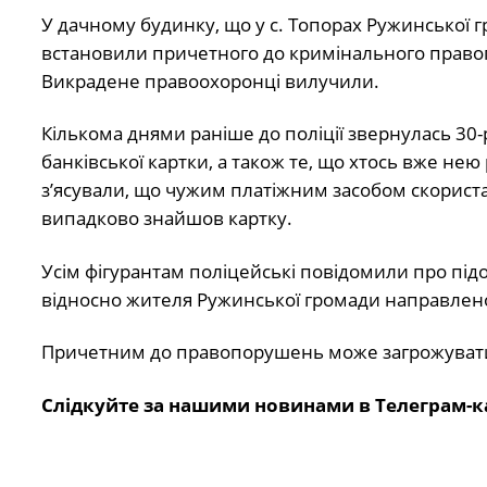
У дачному будинку, що у с. Топорах Ружинської 
встановили причетного до кримінального право
Викрадене правоохоронці вилучили.
Кількома днями раніше до поліції звернулась 30
банківської картки, а також те, що хтось вже не
з’ясували, що чужим платіжним засобом скориста
випадково знайшов картку.
Усім фігурантам поліцейські повідомили про пі
відносно жителя Ружинської громади направлено
Причетним до правопорушень може загрожувати в
Слідкуйте за нашими новинами в Телеграм-к