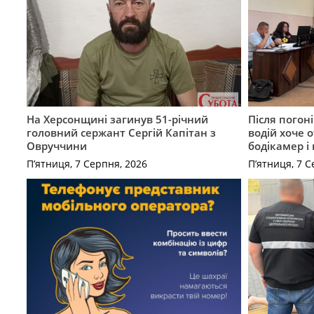
На Херсонщині загинув 51-річний
Після погон
головний сержант Сергій Капітан з
водій хоче 
Овруччини
бодікамер і
П’ятниця, 7 Серпня, 2026
П’ятниця, 7 С