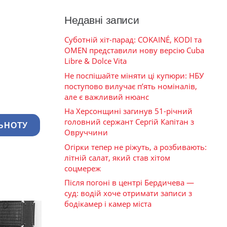
Недавні записи
Суботній хіт-парад: COKAINÉ, KODI та
OMEN представили нову версію Cuba
Libre & Dolce Vita
Не поспішайте міняти ці купюри: НБУ
поступово вилучає п’ять номіналів,
але є важливий нюанс
На Херсонщині загинув 51-річний
головний сержант Сергій Капітан з
ЬНОТУ
Овруччини
Огірки тепер не ріжуть, а розбивають:
літній салат, який став хітом
соцмереж
Після погоні в центрі Бердичева —
суд: водій хоче отримати записи з
бодікамер і камер міста