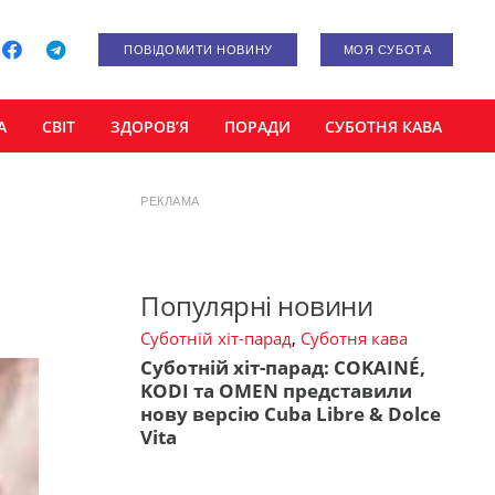
ПОВІДОМИТИ НОВИНУ
МОЯ СУБОТА
А
СВІТ
ЗДОРОВ’Я
ПОРАДИ
СУБОТНЯ КАВА
РЕКЛАМА
Популярні новини
Суботній хіт-парад
,
Суботня кава
Суботній хіт-парад: COKAINÉ,
KODI та OMEN представили
нову версію Cuba Libre & Dolce
Vita