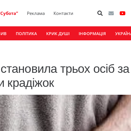
“Субота”
Реклама
Контакти
ЗИВ
ПОЛІТИКА
КРИК ДУШІ
ІНФОРМАЦІЯ
УКРАЇН
встановила трьох осіб за
 крадіжок