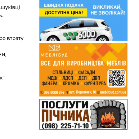
зшуківці
ь.
ро втрату
ми,
кт