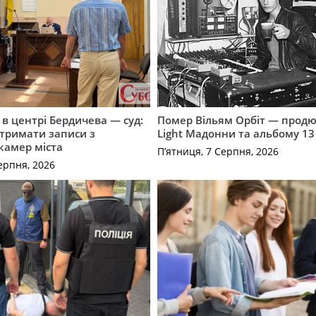
і в центрі Бердичева — суд:
Помер Вільям Орбіт — продю
отримати записи з
Light Мадонни та альбому 13 
 камер міста
П’ятниця, 7 Серпня, 2026
ерпня, 2026