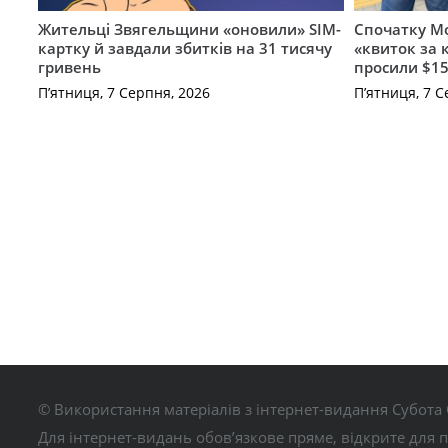
Жительці Звягельщини «оновили» SIM-
Спочатку Мо
картку й завдали збитків на 31 тисячу
«квиток за 
гривень
просили $15
П’ятниця, 7 Серпня, 2026
П’ятниця, 7 С
© Використання матеріалів з інтернет-видання Субота 
Для інтернет-видань обов’язкове пряме, відкрите для 