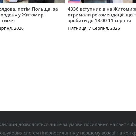
лдова, потім Польща: за
4336 вступників на Житоми
кордон» у Житомирі
отримали рекомендації: що 
 тисяч
зробити до 18:00 11 серпня
ерпня, 2026
П’ятниця, 7 Серпня, 2026
Онлайн дозволяється лише за умови посилання на сайт subo
пошукових систем гіперпосилання у першому абзаці на конк