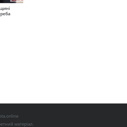
рщині
треба
ta.online
ретний матеріал.