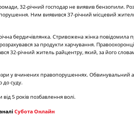
громади, 32-річний господар не виявив бензопили. Ро
порушення. Ним виявився 37-річний місцевий жител
-річна бердичівлянка. Стривожена жінка повідомила п
ю розрахувався за продукти харчування. Правоохоронці
вся 32-річний житель райцентру, який, за його слова
дозри у вчинених правопорушеннях. Обвинувальний а
 до суду.
ід 5 років позбавлення волі.
аналі
Субота Онлайн