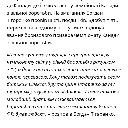
до Канади, де і взяв участь у чемпіонаті Канади
з вільної боротьби. На змаганнях Богдан
Тіторенко провів шість поєдинків. Здобув п’ять
перемог та в одному поступився і здобув
звання бронзового призера чемпіонату Канади
з вільної боротьби.
«Першу сутичку у турнірі я програв призеру
чемпіонату світу у рівній боротьбі з рахунком
7:12, а далі у наступних п’яти сутичках я переміг
явною перевагою. Хочу також подякувати своїм
батькам Олександру та Ірині Тітаренко за ту
підтримку, яку вони мені дають. У мене також є
молодший брат, він теж займається
боротьбою та є призером чемпіонату України.
Я їх дуже люблю»,
– розповів Богдан Тітаренко.