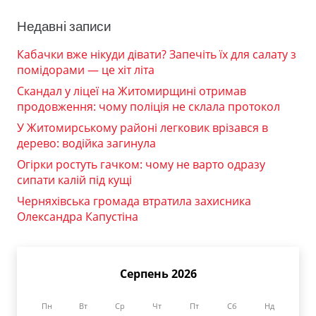
Недавні записи
Кабачки вже нікуди дівати? Запечіть їх для салату з
помідорами — це хіт літа
Скандал у ліцеї на Житомирщині отримав
продовження: чому поліція не склала протокол
У Житомирському районі легковик врізався в
дерево: водійка загинула
Огірки ростуть гачком: чому не варто одразу
сипати калій під кущі
Черняхівська громада втратила захисника
Олександра Капустіна
Серпень 2026
Пн
Вт
Ср
Чт
Пт
Сб
Нд