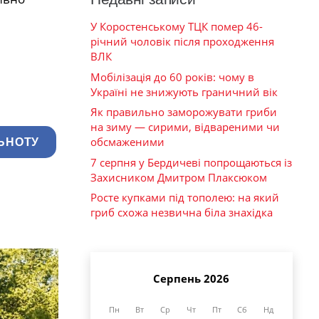
У Коростенському ТЦК помер 46-
річний чоловік після проходження
ВЛК
Мобілізація до 60 років: чому в
Україні не знижують граничний вік
Як правильно заморожувати гриби
на зиму — сирими, відвареними чи
обсмаженими
ЬНОТУ
7 серпня у Бердичеві попрощаються із
Захисником Дмитром Плаксюком
Росте купками під тополею: на який
гриб схожа незвична біла знахідка
Серпень 2026
Пн
Вт
Ср
Чт
Пт
Сб
Нд