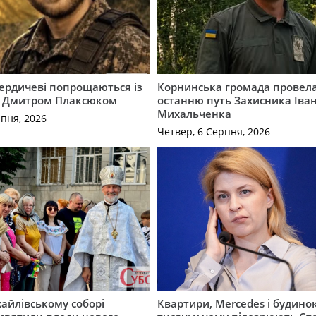
Бердичеві попрощаються із
Корнинська громада провела
 Дмитром Плаксюком
останню путь Захисника Іва
Михальченка
рпня, 2026
Четвер, 6 Серпня, 2026
айлівському соборі
Квартири, Mercedes і будинок