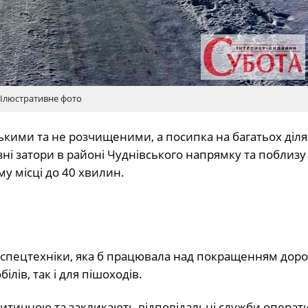
Ілюстративне фото
ькими та не розчищеними, а посипка на багатьох діл
зні затори в районі Чуднівського напрямку та поблизу
у місці до 40 хвилин.
о спецтехніки, яка б працювала над покращенням дор
ілів, так і для пішоходів.
ритичною та закликають відповідальні служби операт