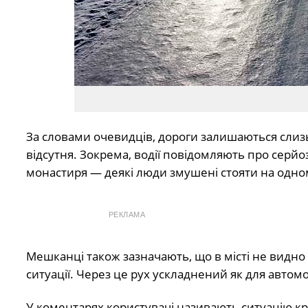
За словами очевидців, дороги залишаються слиз
відсутня. Зокрема, водії повідомляють про серйо
монастиря — деякі люди змушені стояти на одном
РЕКЛАМА
Мешканці також зазначають, що в місті не видн
ситуації. Через це рух ускладнений як для автомоб
У коментарях користувачі називають ситуацію к