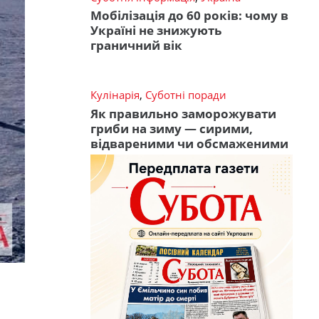
Мобілізація до 60 років: чому в
Україні не знижують
граничний вік
Кулінарія
,
Суботні поради
Як правильно заморожувати
гриби на зиму — сирими,
відвареними чи обсмаженими