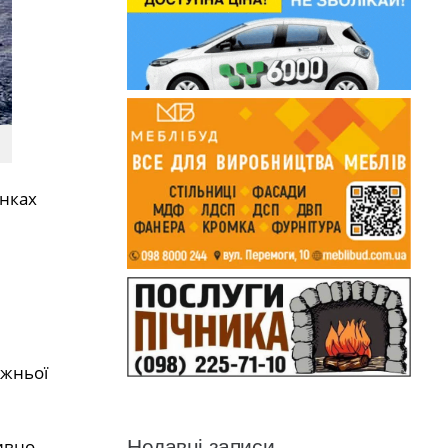
янках
ожньої
Недавні записи
ивно