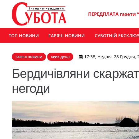
ПЕРЕДПЛАТА газети 
ТОП НОВИНИ
ГАРЯЧІ НОВИНИ
СУБОТНІЙ ЕКСКЛЮ
17:38, Неділя, 28 Грудня, 
ГАРЯЧІ НОВИНИ
КРИК ДУШІ
Бердичівляни скаржать
негоди