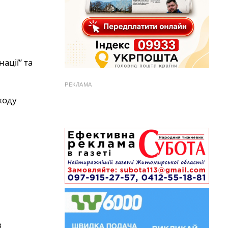
ації” та
РЕКЛАМА
ходу
в