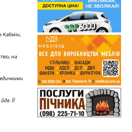
 Кабмін,
тво, на
 медичними
де. ЇЇ