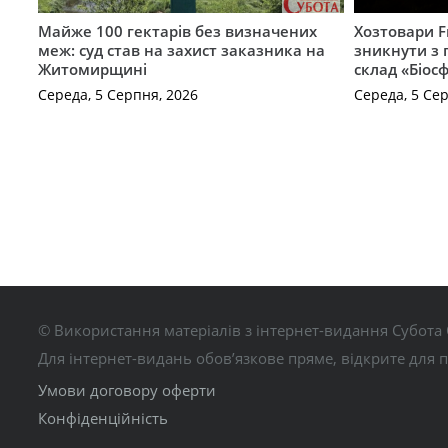
Майже 100 гектарів без визначених
Хозтовари 
меж: суд став на захист заказника на
зникнути з 
Житомирщині
склад «Біосф
Середа, 5 Серпня, 2026
Середа, 5 Се
© Використання матеріалів з інтернет-видання Субота 
Для інтернет-видань обов’язкове пряме, відкрите для 
Умови договору оферти
Конфіденційність