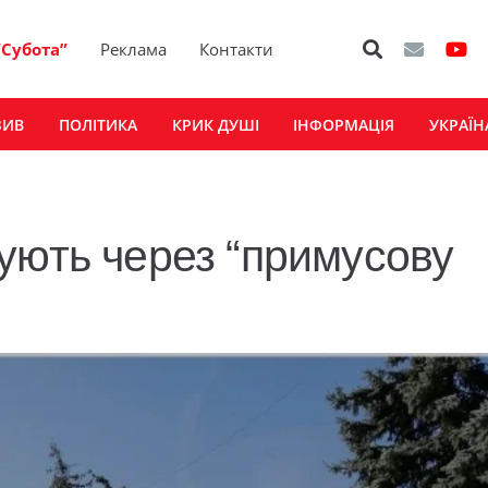
“Субота”
Реклама
Контакти
ЗИВ
ПОЛІТИКА
КРИК ДУШІ
ІНФОРМАЦІЯ
УКРАЇН
ують через “примусову