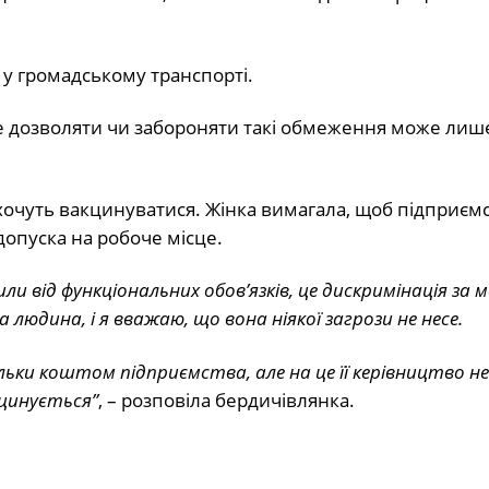
ї у громадському транспорті.
 дозволяти чи забороняти такі обмеження може лише
е хочуть вакцинуватися. Жінка вимагала, щоб підприємс
допуска на робоче місце.
или від функціональних обов’язків, це дискримінація за
 людина, і я вважаю, що вона ніякої загрози не несе.
ки коштом підприємства, але на це її керівництво не й
кцинується”
, – розповіла бердичівлянка.