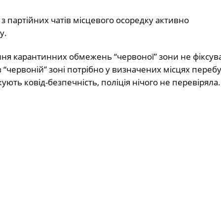
з партійних чатів місцевого осоредку активно
у.
ня карантинних обмежень “червоної” зони не фіксув
 “червоній” зоні потрібно у визначених місцях переб
ють ковід-безпечність, поліція нічого не перевіряла.