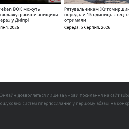
Freken BOK можуть
Рятувальникам Житомирщи
продажу: росіяни знищили
передали 15 одиниць спецте
ера» у Дніпрі
отримали
рпня, 2026
Середа, 5 Серпня, 2026
Онлайн дозволяється лише за умови посилання на сайт subo
пошукових систем гіперпосилання у першому абзаці на конк