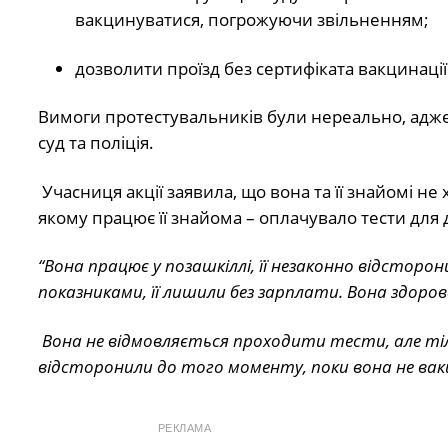
вакцинуватися, погрожуючи звільненням;
дозволити проїзд без сертифіката вакцинаці
Вимоги протестувальників були нереально, адже
суд та поліція.
Учасниця акції заявила, що вона та її знайомі н
якому працює її знайома – оплачувало тести для 
“Вона працює у позашкіллі, її незаконно відсторон
показниками, її лишили без зарплати. Вона здорова
Вона не відмовляється проходити тести, але тіль
відсторонили до того моменту, поки вона не ва
РЕКЛАМА