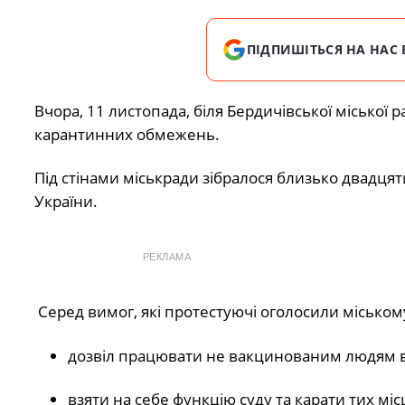
ПІДПИШІТЬСЯ НА НАС 
Вчора, 11 листопада, біля Бердичівської міської 
карантинних обмежень.
Під стінами міськради зібралося близько двадцяти 
України.
РЕКЛАМА
Серед вимог, які протестуючі оголосили міськом
дозвіл працювати не вакцинованим людям в
взяти на себе функцію суду та карати тих міс