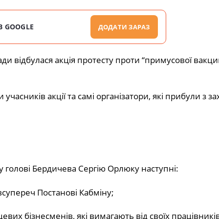
В GOOGLE
ДОДАТИ ЗАРАЗ
ради відбулася акція протесту проти “примусової вакцин
учасників акції та самі організатори, які прибули з за
у голові Бердичева Сергію Орлюку наступні:
супереч Постанові Кабміну;
цевих бізнесменів, які вимагають від своїх працівникі