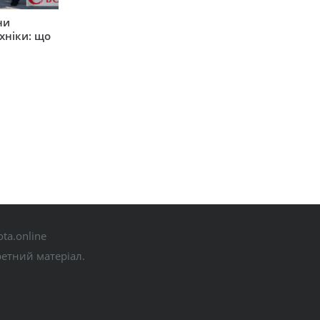
ни
хніки: що
ta.online
ретний матеріал.