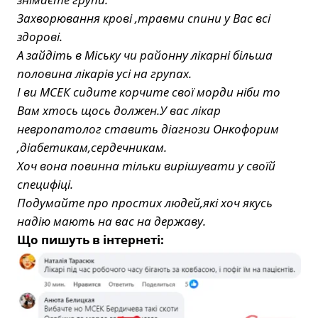
З
ахворювання крові ,травми спини у Вас всі
здорові.
А зайдіть в Міську чи районну лікарні більша
половина лікарів усі на групах.
І ви МСЕК сидите корчите свої морди ніби то
Вам хтось щось должен.У вас лікар
невропатолог ставить діагнози Онкофорим
,діабетикам,сердечникам.
Хоч вона повинна тільки вирішувати у своїй
специфіці.
Подумайте про простих людей,які хоч якусь
надію мають на вас на державу.
Що пишуть в інтернеті: