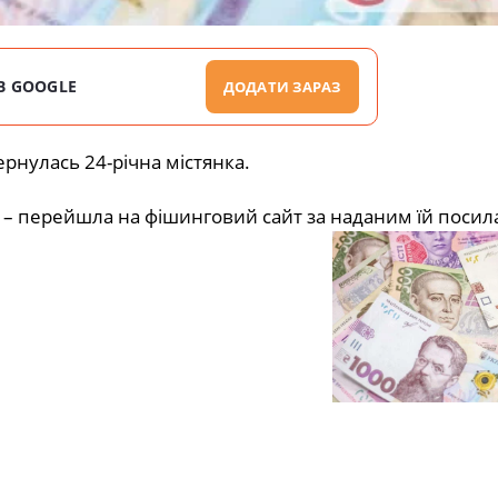
В GOOGLE
ДОДАТИ ЗАРАЗ
ернулась 24-річна містянка.
– перейшла на фішинговий сайт за наданим їй посил