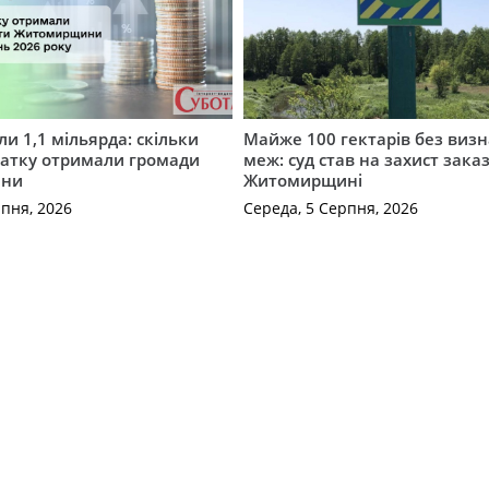
и 1,1 мільярда: скільки
Майже 100 гектарів без виз
датку отримали громади
меж: суд став на захист зака
ини
Житомирщині
рпня, 2026
Середа, 5 Серпня, 2026