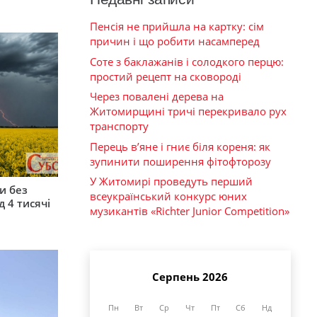
Пенсія не прийшла на картку: сім
причин і що робити насамперед
Соте з баклажанів і солодкого перцю:
простий рецепт на сковороді
Через повалені дерева на
Житомирщині тричі перекривало рух
транспорту
Перець в’яне і гниє біля кореня: як
зупинити поширення фітофторозу
У Житомирі проведуть перший
и без
всеукраїнський конкурс юних
 4 тисячі
музикантів «Richter Junior Competition»
Серпень 2026
Пн
Вт
Ср
Чт
Пт
Сб
Нд