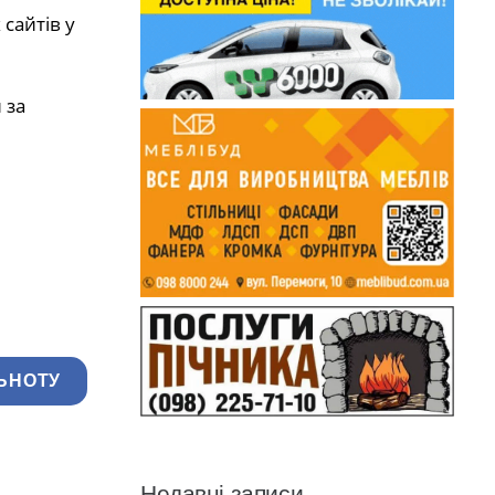
сайтів у
 за
ЬНОТУ
Недавні записи