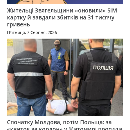
Жительці Звягельщини «оновили» SIM-
картку й завдали збитків на 31 тисячу
гривень
П’ятниця, 7 Серпня, 2026
Спочатку Молдова, потім Польща: за
«квиток за кордон» у Житомирі просили