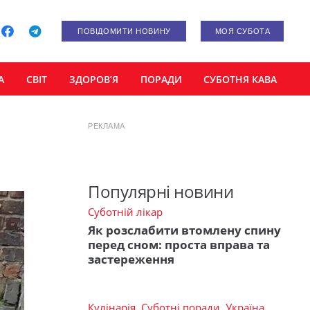
ПОВІДОМИТИ НОВИНУ
МОЯ СУБОТА
А
СВІТ
ЗДОРОВ’Я
ПОРАДИ
СУБОТНЯ КАВА
РЕКЛАМА
Популярні новини
Суботній лікар
Як розслабити втомлену спину
перед сном: проста вправа та
застереження
Кулінарія
,
Суботні поради
,
Україна