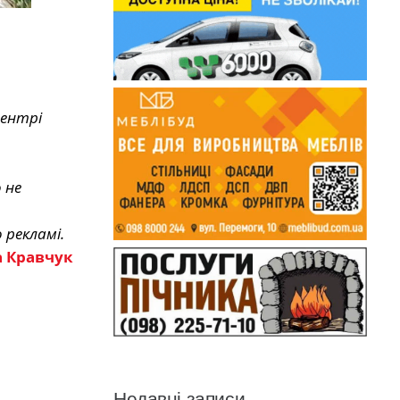
центрі
 не
 рекламі.
 Кравчук
Недавні записи