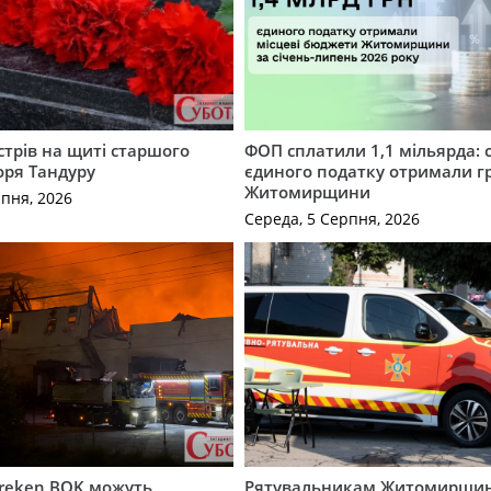
трів на щиті старшого
ФОП сплатили 1,1 мільярда: 
оря Тандуру
єдиного податку отримали 
Житомирщини
рпня, 2026
Середа, 5 Серпня, 2026
Freken BOK можуть
Рятувальникам Житомирщи