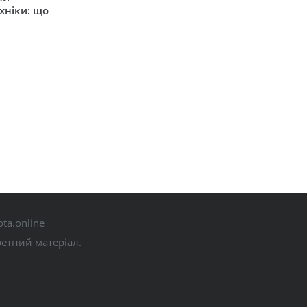
хніки: що
ta.online
ретний матеріал.