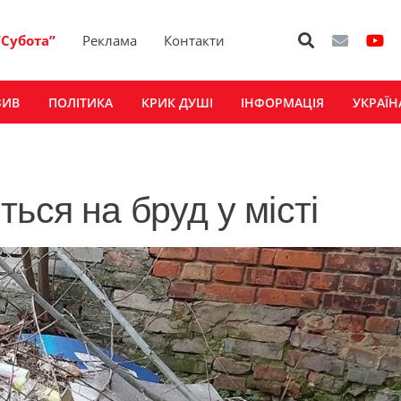
“Субота”
Реклама
Контакти
ЗИВ
ПОЛІТИКА
КРИК ДУШІ
ІНФОРМАЦІЯ
УКРАЇН
ься на бруд у місті