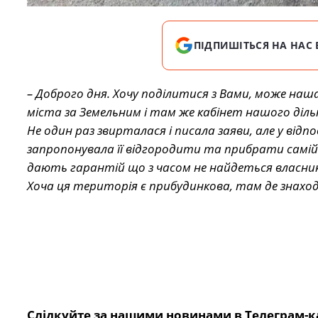
ПІДПИШІТЬСЯ НА НАС 
– Доброго дня. Хочу поділитися з Вами, може наша
міста за Земельним і там же кабінет нашого діль
Не один раз звирталася і писала заяви, але у відп
запропонувала її відгородити та прибрати самій 
дають гарантій що з часом не найдеться власник
Хоча ця територія є прибудинкова, там де знаход
Слідкуйте за нашими новинами в Телеграм-к