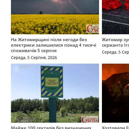
На Житомирщині після негоди без
Житомир зус
електрики залишилися понад 4 тисячі
сержанта Іг
споживачів 5 серпня
Середа, 5 Се
Середа, 5 Серпня, 2026
Майже 100 гектарів без визначених
Хозтовари 