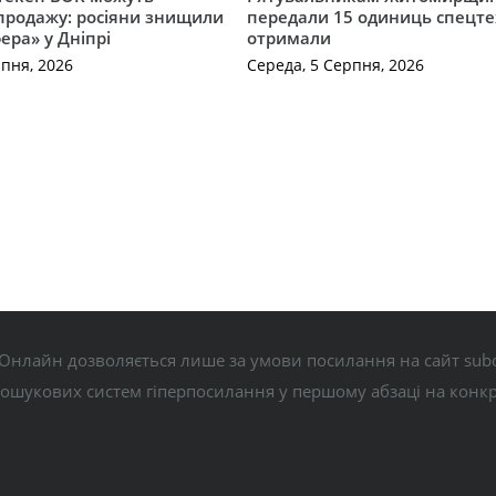
продажу: росіяни знищили
передали 15 одиниць спецте
ера» у Дніпрі
отримали
рпня, 2026
Середа, 5 Серпня, 2026
Онлайн дозволяється лише за умови посилання на сайт subo
пошукових систем гіперпосилання у першому абзаці на конк