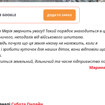
В GOOGLE
ДОДАТИ ЗАРАЗ
 Мерія звернить увагу!! Такий порядок знаходиться в 
ничого, неподалік від військового шпиталю.
овідь почула що ця земля нікому не належить, коли я
і зробити куточок для наших діток, вони відповіли що
.
иться земельний, дільничий та часне підприємство по
Марина
аналі
Субота Онлайн