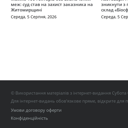
меж: суд став на захист заказника на
зникнути з 
Житомирщині
склад «Біосф
Середа, 5 Серпня, 2026
Середа, 5 Се
© Використання матеріалів з інтернет-видання Субота 
Для інтернет-видань обов’язкове пряме, відкрите для 
Умови договору оферти
Конфіденційність