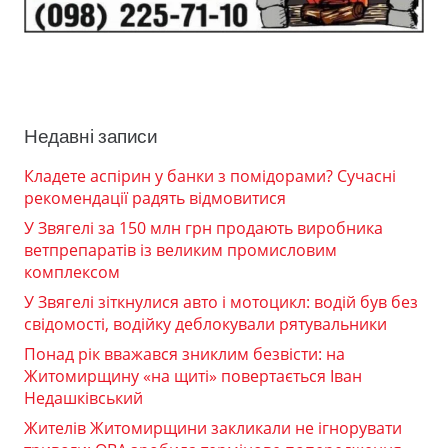
Недавні записи
Кладете аспірин у банки з помідорами? Сучасні
рекомендації радять відмовитися
У Звягелі за 150 млн грн продають виробника
ветпрепаратів із великим промисловим
комплексом
У Звягелі зіткнулися авто і мотоцикл: водій був без
свідомості, водійку деблокували рятувальники
Понад рік вважався зниклим безвісти: на
Житомирщину «на щиті» повертається Іван
Недашківський
Жителів Житомирщини закликали не ігнорувати