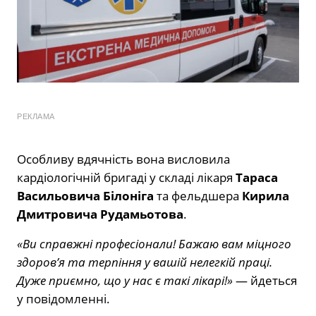
РЕКЛАМА
Особливу вдячність вона висловила
кардіологічній бригаді у складі лікаря
Тараса
Васильовича Білоніга
та фельдшера
Кирила
Дмитровича Рудамьотова
.
«Ви справжні професіонали! Бажаю вам міцного
здоров’я та терпіння у вашій нелегкій праці.
Дуже приємно, що у нас є такі лікарі!»
— йдеться
у повідомленні.