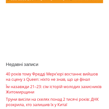
Недавні записи
40 років тому Фредді Мерк’юрі востаннє вийшов
на сцену з Queen: ніхто не знав, що це фінал
Їм назавжди 21–23: сім історій молодих захисників
Житомирщини
Труни висіли на скелях понад 2 тисячі років: ДНК
розкрила, хто залишив їх у Китаї