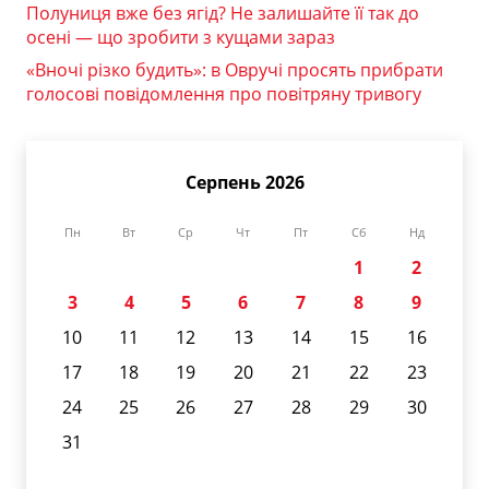
Полуниця вже без ягід? Не залишайте її так до
осені — що зробити з кущами зараз
«Вночі різко будить»: в Овручі просять прибрати
голосові повідомлення про повітряну тривогу
Серпень 2026
Пн
Вт
Ср
Чт
Пт
Сб
Нд
1
2
3
4
5
6
7
8
9
10
11
12
13
14
15
16
17
18
19
20
21
22
23
24
25
26
27
28
29
30
31