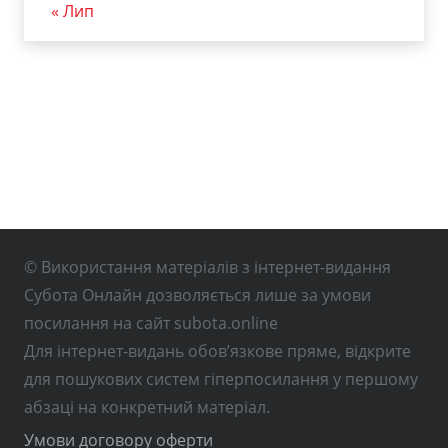
« Лип
© Використання матеріалів з інтернет-видання
Субота Онлайн дозволяється лише за умови
посилання на сайт subota.online
Для інтернет-видань обов’язкове пряме, відкрите
для пошукових систем гіперпосилання у першому
абзаці на конкретний матеріал.
Умови договору оферти