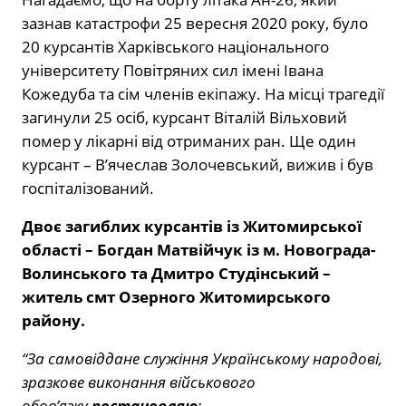
зазнав катастрофи 25 вересня 2020 року, було
20 курсантів Харківського національного
університету Повітряних сил імені Івана
Кожедуба та сім членів екіпажу. На місці трагедії
загинули 25 осіб, курсант Віталій Вільховий
помер у лікарні від отриманих ран. Ще один
курсант – В’ячеслав Золочевський, вижив і був
госпіталізований.
Двоє загиблих курсантів із Житомирської
області – Богдан Матвійчук із м. Новограда-
Волинського та Дмитро Студінський –
житель смт Озерного Житомирського
району.
“За самовіддане служіння Українському народові,
зразкове виконання військового
обов’язку
постановляю
: