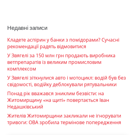
Недавні записи
Кладете аспірин у банки з помідорами? Сучасні
рекомендації радять відмовитися
У Звягелі за 150 млн грн продають виробника
ветпрепаратів із великим промисловим
комплексом
У Звягелі зіткнулися авто і мотоцикл: водій був без
свідомості, водійку деблокували рятувальники
Понад рік вважався зниклим безвісти: на
Житомирщину «на щиті» повертається Іван
Недашківський
Жителів Житомирщини закликали не ігнорувати
тривоги: ОВА зробила термінове попередження