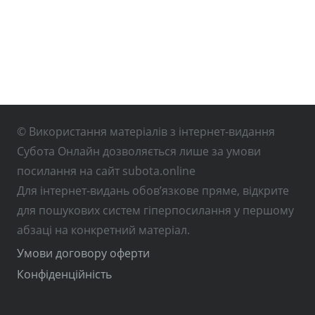
© Використання матеріалів з інтернет-видання
Субота Онлайн дозволяється лише за умови
посилання на сайт subota.online
Для інтернет-видань обов’язкове пряме, відкрите
для пошукових систем гіперпосилання у першому
абзаці на конкретний матеріал.
Умови договору оферти
Конфіденційність