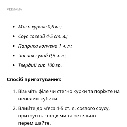
РЕКЛАМА
М’ясо куряче 0,6 кг.;
Соус соєвий 4-5 ст. л.;
Паприка копчена 1 ч. л.;
Часник сухий 0,5 ч. л.;
Твердий сир 100 гр.
Спосіб п
риготування
:
Візьміть філе чи стегно курки та поріжте на
невеликі кубики.
Влийте до м’яса 4-5 ст. л. соєвого соусу,
притрусіть спеціями та ретельно
перемішайте.