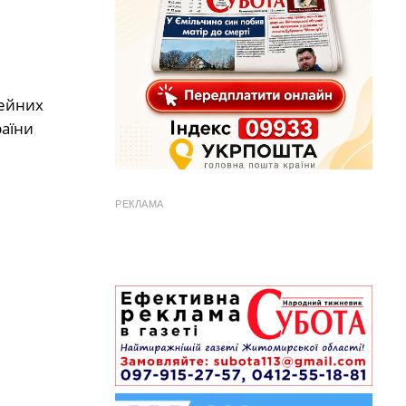
кейних
раїни
РЕКЛАМА