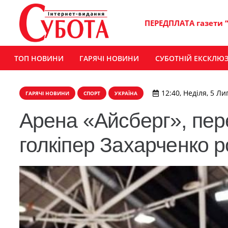
ПЕРЕДПЛАТА газети 
ТОП НОВИНИ
ГАРЯЧІ НОВИНИ
СУБОТНІЙ ЕКСКЛЮ
12:40, Неділя, 5 Ли
ГАРЯЧІ НОВИНИ
СПОРТ
УКРАЇНА
Арена «Айсберг», перев
голкіпер Захарченко 