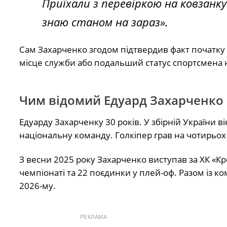
Приїхали з перевіркою на ковзанку 
знаю станом на зараз».
Сам Захарченко згодом підтвердив факт початку с
місце служби або подальший статус спортсмена 
Чим відомий Едуард Захарченко
Едуарду Захарченку 30 років. У збірній України він
національну команду. Голкіпер грав на чотирьох ч
З весни 2025 року Захарченко виступав за ХК «Кр
чемпіонаті та 22 поєдинки у плей-оф. Разом із к
2026-му.
РЕКЛАМА