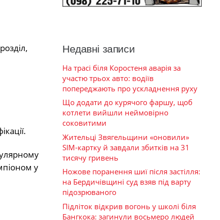
розділ,
Недавні записи
На трасі біля Коростеня аварія за
участю трьох авто: водіїв
попереджають про ускладнення руху
Що додати до курячого фаршу, щоб
котлети вийшли неймовірно
соковитими
ікації.
Жительці Звягельщини «оновили»
SIM-картку й завдали збитків на 31
егулярному
тисячу гривень
мпіоном у
Ножове поранення шиї після застілля:
на Бердичівщині суд взяв під варту
підозрюваного
Підліток відкрив вогонь у школі біля
Бангкока: загинули восьмеро людей