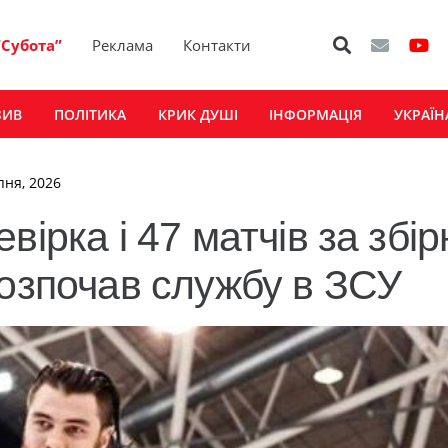
“Субота”
Реклама
Контакти
ЗИВ
ПОЛІТИКА
КРИК ДУШІ
ІНФОРМАЦІЯ
УКРАЇН
пня, 2026
ірка і 47 матчів за збір
розпочав службу в ЗСУ