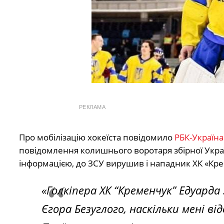
РЕКЛАМА
Про мобілізацію хокеїста повідомило
РБК-Україна
повідомлення колишнього воротаря збірної Украї
інформацією, до ЗСУ вирушив і нападник ХК «Кре
«Голкіпера ХК “Кременчук” Едуарда
Єгора Безуглого, наскільки мені ві