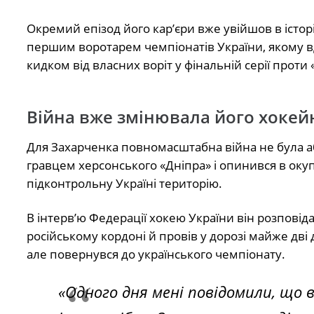
Окремий епізод його кар’єри вже увійшов в істор
першим воротарем чемпіонатів України, якому вд
кидком від власних воріт у фінальній серії проти 
Війна вже змінювала його хоке
Для Захарченка повномасштабна війна не була а
гравцем херсонського «Дніпра» і опинився в окуп
підконтрольну Україні територію.
В інтерв’ю Федерації хокею України він розповід
російському кордоні й провів у дорозі майже дві
але повернувся до українського чемпіонату.
«Одного дня мені повідомили, що 