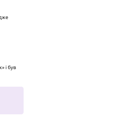
адже
» і був