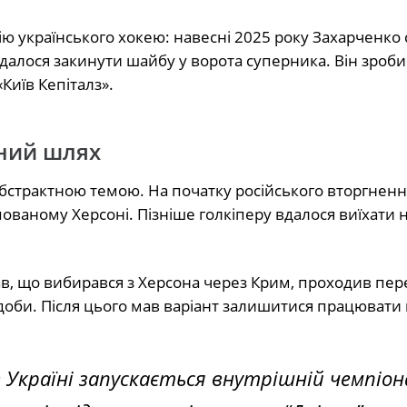
ію українського хокею: навесні 2025 року Захарченко 
алося закинути шайбу у ворота суперника. Він зроби
«Київ Кепіталз».
йний шлях
бстрактною темою. На початку російського вторгнення
ованому Херсоні. Пізніше голкіперу вдалося виїхати 
ав, що вибирався з Херсона через Крим, проходив пер
 доби. Після цього мав варіант залишитися працювати 
в Україні запускається внутрішній чемпіо