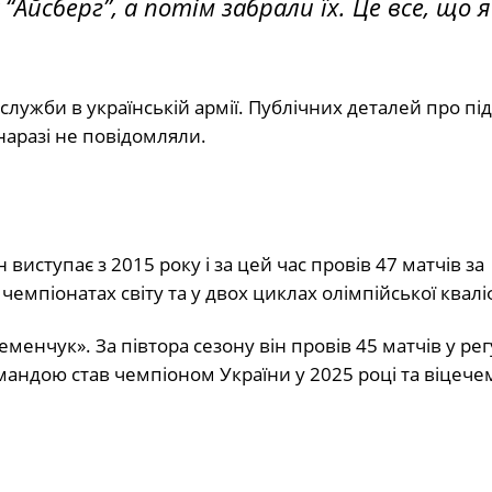
“Айсберг”, а потім забрали їх. Це все, що я
лужби в українській армії. Публічних деталей про під
наразі не повідомляли.
 виступає з 2015 року і за цей час провів 47 матчів за
емпіонатах світу та у двох циклах олімпійської кваліф
еменчук». За півтора сезону він провів 45 матчів у р
омандою став чемпіоном України у 2025 році та віцече