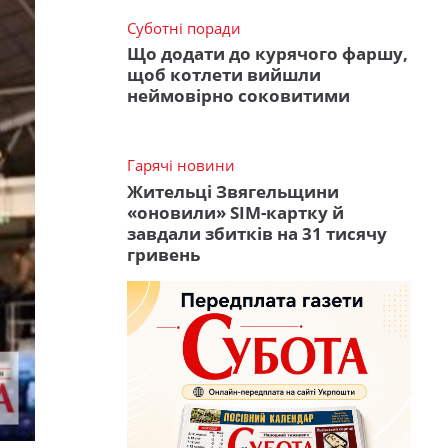
Суботні поради
Що додати до курячого фаршу,
щоб котлети вийшли
неймовірно соковитими
Гарячі новини
Жительці Звягельщини
«оновили» SIM-картку й
завдали збитків на 31 тисячу
гривень