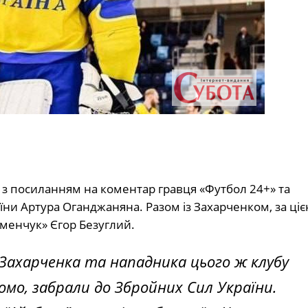
з посиланням на коментар гравця «Футбол 24+» та
ни Артура Оганджаняна. Разом із Захарченком, за ці
менчук» Єгор Безуглий.
 Захарченка та нападника цього ж клубу
домо, забрали до Збройних Сил України.