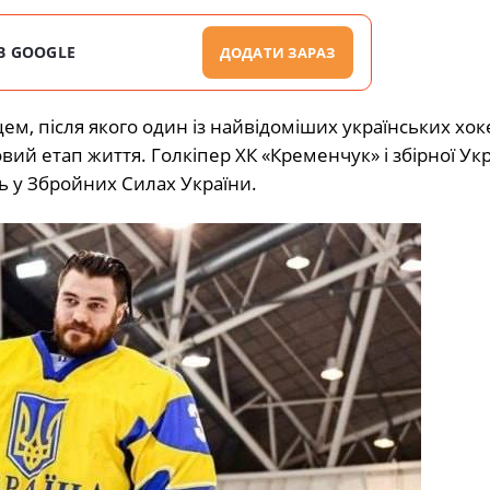
В GOOGLE
ДОДАТИ ЗАРАЗ
ем, після якого один із найвідоміших українських хо
вий етап життя. Голкіпер ХК «Кременчук» і збірної Ук
ь у Збройних Силах України.