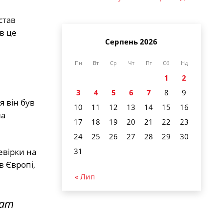
став
в це
Серпень 2026
Пн
Вт
Ср
Чт
Пт
Сб
Нд
1
2
3
4
5
6
7
8
9
 він був
10
11
12
13
14
15
16
на
17
18
19
20
21
22
23
24
25
26
27
28
29
30
евірки на
31
в Європі,
« Лип
нат