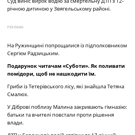
Суд виніс вирок водію за смертельну ДТП з 12-
річною дитиною у Звягельському районі.
РЕКЛАМА
На Ружинщині попрощалися із підполковником
Сергієм Радзицьким.
Подарунок читачам «Суботи». Як поливати
помідори, щоб не нашкодити їм.
Гриби із Тетерівського лісу, які знайшла Тетяна
Смалюх.
У Діброві поблизу Малина закривають гімназію:
батьки та вчителі повстали проти рішення
влади.