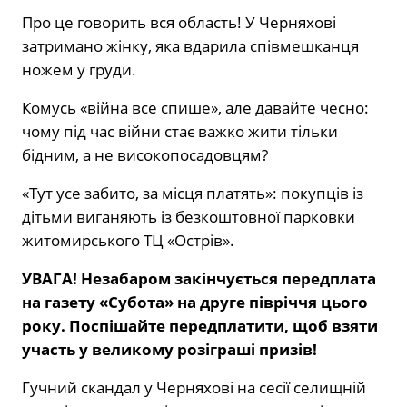
Про це говорить вся область! У Черняхові
затримано жінку, яка вдарила співмешканця
ножем у груди.
Комусь «війна все спише», але давайте чесно:
чому під час війни стає важко жити тільки
бідним, а не високопосадовцям?
«Тут усе забито, за місця платять»: покупців із
дітьми виганяють із безкоштовної парковки
житомирського ТЦ «Острів».
УВАГА! Незабаром закінчується передплата
на газету «Субота» на друге півріччя цього
року. Поспішайте передплатити, щоб взяти
участь у великому розіграші призів!
Гучний скандал у Черняхові на сесії селищній