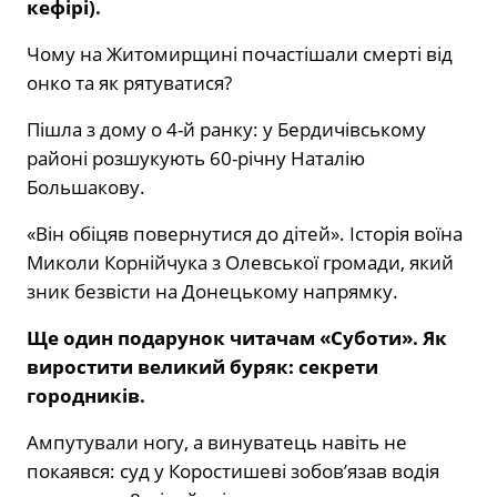
кефірі).
Чому на Житомирщині почастішали смерті від
онко та як рятуватися?
Пішла з дому о 4-й ранку: у Бердичівському
районі розшукують 60-річну Наталію
Большакову.
«Він обіцяв повернутися до дітей». Історія воїна
Миколи Корнійчука з Олевської громади, який
зник безвісти на Донецькому напрямку.
Ще один подарунок читачам «Суботи». Як
виростити великий буряк: секрети
городників.
Ампутували ногу, а винуватець навіть не
покаявся: суд у Коростишеві зобов’язав водія