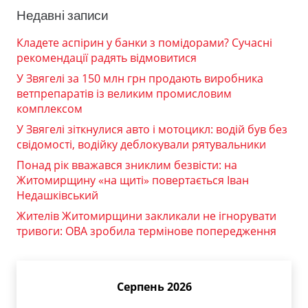
Недавні записи
Кладете аспірин у банки з помідорами? Сучасні
рекомендації радять відмовитися
У Звягелі за 150 млн грн продають виробника
ветпрепаратів із великим промисловим
комплексом
У Звягелі зіткнулися авто і мотоцикл: водій був без
свідомості, водійку деблокували рятувальники
Понад рік вважався зниклим безвісти: на
Житомирщину «на щиті» повертається Іван
Недашківський
Жителів Житомирщини закликали не ігнорувати
тривоги: ОВА зробила термінове попередження
Серпень 2026