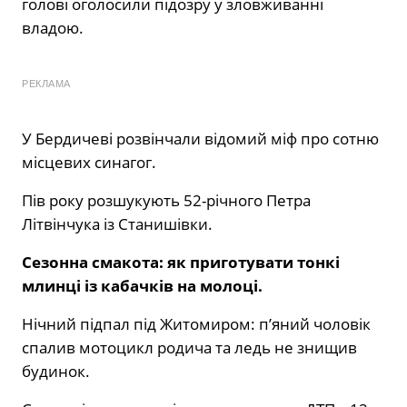
голові оголосили підозру у зловживанні
владою.
РЕКЛАМА
У Бердичеві розвінчали відомий міф про сотню
місцевих синагог.
Пів року розшукують 52-річного Петра
Літвінчука із Станишівки.
Сезонна смакота: як приготувати тонкі
млинці із кабачків на молоці.
Нічний підпал під Житомиром: п’яний чоловік
спалив мотоцикл родича та ледь не знищив
будинок.