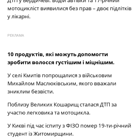
ДТП у Бердичеві: водій автівки та 17-річний
мотоцикліст виявилися без прав – двоє підлітків
у лікарні.
РЕКЛАМА
10 продуктів, які можуть допомогти
зробити волосся густішим і міцнішим.
У селі Кмитів попрощалися з військовим
Михайлом Маслюківським, якого вважали
зниклим безвісти.
Поблизу Великих Кошарищ сталася ДТП за
участю легковика та мотоцикла.
У Києві під час іспиту з ФІЗО помер 19-ти-річний
студент із Житомирщини.