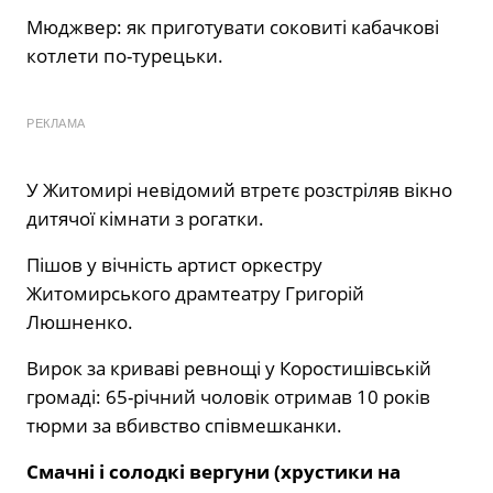
Мюджвер: як приготувати соковиті кабачкові
котлети по-турецьки.
РЕКЛАМА
У Житомирі невідомий втретє розстріляв вікно
дитячої кімнати з рогатки.
Пішов у вічність артист оркестру
Житомирського драмтеатру Григорій
Люшненко.
Вирок за криваві ревнощі у Коростишівській
громаді: 65-річний чоловік отримав 10 років
тюрми за вбивство співмешканки.
Смачні і солодкі вергуни (хрустики на