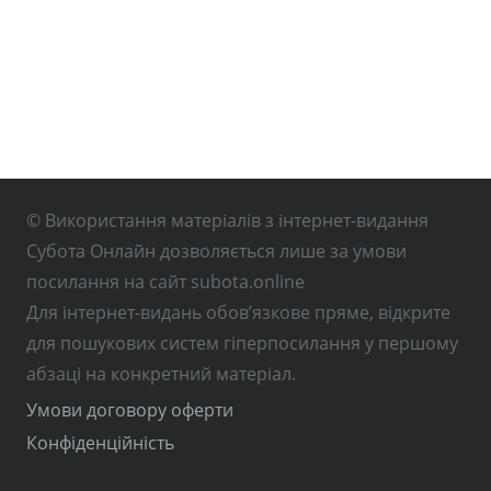
© Використання матеріалів з інтернет-видання
Субота Онлайн дозволяється лише за умови
посилання на сайт subota.online
Для інтернет-видань обов’язкове пряме, відкрите
для пошукових систем гіперпосилання у першому
абзаці на конкретний матеріал.
Умови договору оферти
Конфіденційність