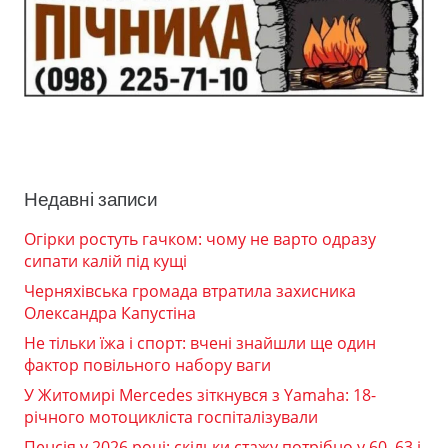
Недавні записи
Огірки ростуть гачком: чому не варто одразу
сипати калій під кущі
Черняхівська громада втратила захисника
Олександра Капустіна
Не тільки їжа і спорт: вчені знайшли ще один
фактор повільного набору ваги
У Житомирі Mercedes зіткнувся з Yamaha: 18-
річного мотоцикліста госпіталізували
Пенсія у 2026 році: скільки стажу потрібно у 60, 63 і