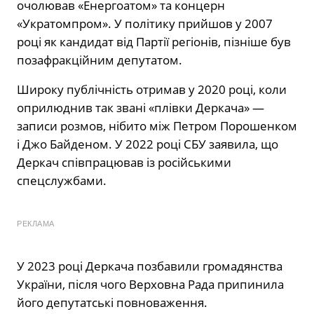
очолював «Енергоатом» та концерн
«Укратомпром». У політику прийшов у 2007
році як кандидат від Партії регіонів, пізніше був
позафракційним депутатом.
Широку публічність отримав у 2020 році, коли
оприлюднив так звані «плівки Деркача» —
записи розмов, нібито між Петром Порошенком
і Джо Байденом. У 2022 році СБУ заявила, що
Деркач співпрацював із російськими
спецслужбами.
РЕКЛАМА
У 2023 році Деркача позбавили громадянства
України, після чого Верховна Рада припинила
його депутатські повноваження.