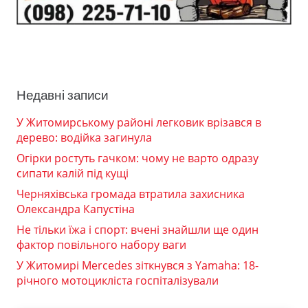
Недавні записи
У Житомирському районі легковик врізався в
дерево: водійка загинула
Огірки ростуть гачком: чому не варто одразу
сипати калій під кущі
Черняхівська громада втратила захисника
Олександра Капустіна
Не тільки їжа і спорт: вчені знайшли ще один
фактор повільного набору ваги
У Житомирі Mercedes зіткнувся з Yamaha: 18-
річного мотоцикліста госпіталізували