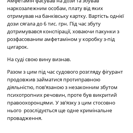
Амфетамін фасував на дози та збував
наркозалежним особам, плату від яких
отримував на банківську картку. Вартість однієї
дози сягала до 6 тис. грн. Під час збуту
дотримувався конспірації, ховаючи пакунки з
розфасованим амфетаміном у коробку з-під
цигарок.
На суді свою вину визнав.
Разом з цим під час судового розгляду фігурант
продовжив займатися протиправною
діяльністю, пов’язаною з незаконним збутом
психотропних речовин, проте був викритий
правоохоронцями. У зв’язку з цим стосовно
нього розслідується ще одне кримінальне
провадження.