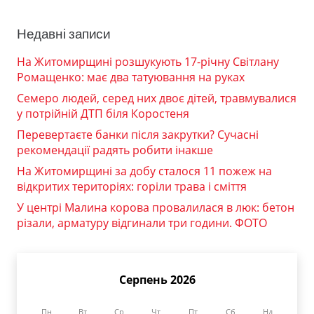
Недавні записи
На Житомирщині розшукують 17-річну Світлану
Ромащенко: має два татуювання на руках
Семеро людей, серед них двоє дітей, травмувалися
у потрійній ДТП біля Коростеня
Перевертаєте банки після закрутки? Сучасні
рекомендації радять робити інакше
На Житомирщині за добу сталося 11 пожеж на
відкритих територіях: горіли трава і сміття
У центрі Малина корова провалилася в люк: бетон
різали, арматуру відгинали три години. ФОТО
Серпень 2026
Пн
Вт
Ср
Чт
Пт
Сб
Нд