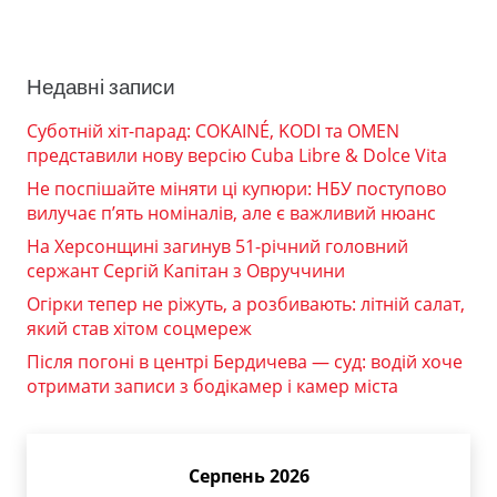
Недавні записи
Суботній хіт-парад: COKAINÉ, KODI та OMEN
представили нову версію Cuba Libre & Dolce Vita
Не поспішайте міняти ці купюри: НБУ поступово
вилучає п’ять номіналів, але є важливий нюанс
На Херсонщині загинув 51-річний головний
сержант Сергій Капітан з Овруччини
Огірки тепер не ріжуть, а розбивають: літній салат,
який став хітом соцмереж
Після погоні в центрі Бердичева — суд: водій хоче
отримати записи з бодікамер і камер міста
Серпень 2026