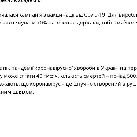
очалася кампанія з вакцинації від Covid-19. Для вироб
но вакцинувати 70% населення держави, тобто майже 
пік пандемії коронавірусної хвороби в Україні на пе
у може сягати 40 тисяч, кількість смертей – понад 500
ажають, що коронавірус – це штучно створений вірус.
дним шляхом.