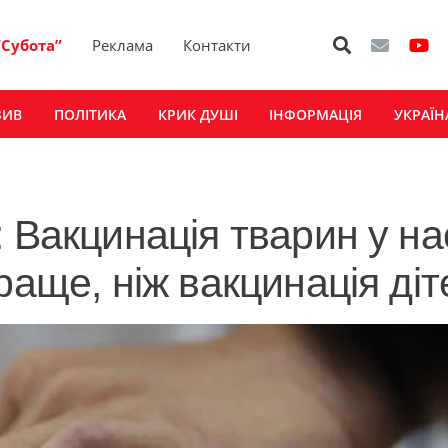
“Субота”
Реклама
Контакти
ЗИВ
ПОЛІТИКА
КРИК ДУШІ
ІНФОРМАЦІЯ
УКРАЇН
 Вакцинація тварин у на
раще, ніж вакцинація діт