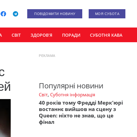
ПОВІДОМИТИ НОВИНУ
МОЯ СУБОТА
А
СВІТ
ЗДОРОВ’Я
ПОРАДИ
СУБОТНЯ КАВА
РЕКЛАМА
с
ей
Популярні новини
Світ
,
Суботня інформація
40 років тому Фредді Мерк’юрі
востаннє вийшов на сцену з
Queen: ніхто не знав, що це
фінал