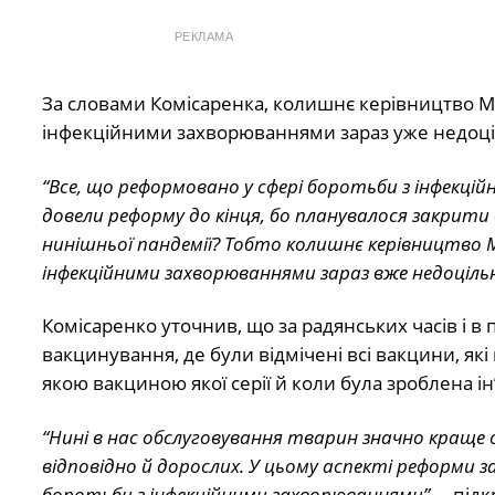
РЕКЛАМА
За словами Комісаренка, колишнє керівництво М
інфекційними захворюваннями зараз уже недоці
“Все, що реформовано у сфері боротьби з інфекцій
довели реформу до кінця, бо планувалося закрити вс
нинішньої пандемії? Тобто колишнє керівництво М
інфекційними захворюваннями зараз вже недоцільн
Комісаренко уточнив, що за радянських часів і в 
вакцинування, де були відмічені всі вакцини, які
якою вакциною якої серії й коли була зроблена ін
“Нині в нас обслуговування тварин значно краще 
відповідно й дорослих. У цьому аспекті реформи з
боротьби з інфекційними захворюваннями”,
– підк