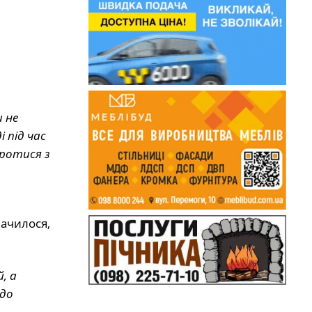
 не
і під час
оротися з
начилося,
, а
 до