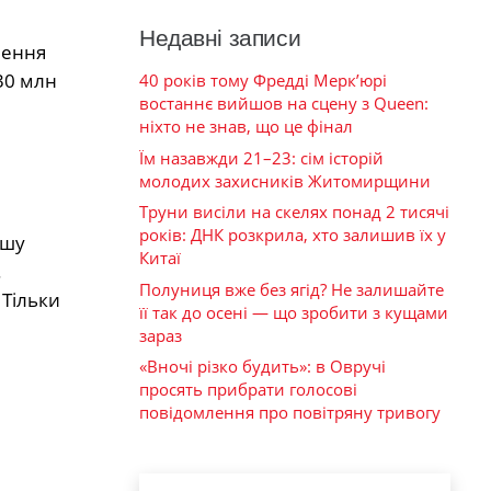
Недавні записи
лення
30 млн
40 років тому Фредді Мерк’юрі
востаннє вийшов на сцену з Queen:
ніхто не знав, що це фінал
Їм назавжди 21–23: сім історій
молодих захисників Житомирщини
Труни висіли на скелях понад 2 тисячі
років: ДНК розкрила, хто залишив їх у
ршу
Китаї
.
Полуниця вже без ягід? Не залишайте
 Тільки
її так до осені — що зробити з кущами
зараз
«Вночі різко будить»: в Овручі
просять прибрати голосові
повідомлення про повітряну тривогу