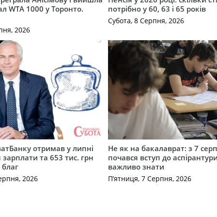
ал WTA 1000 у Торонто.
потрібно у 60, 63 і 65 років
Субота, 8 Серпня, 2026
пня, 2026
атБанку отримав у липні
Не як на бакалаврат: з 7 сер
 зарплати та 653 тис. грн
почався вступ до аспірантур
 благ
важливо знати
ерпня, 2026
П’ятниця, 7 Серпня, 2026