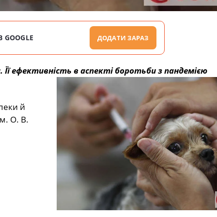
В GOOGLE
ДОДАТИ ЗАРАЗ
. Її ефективність в аспекті боротьби з пандемією
зпеки й
м. О. В.