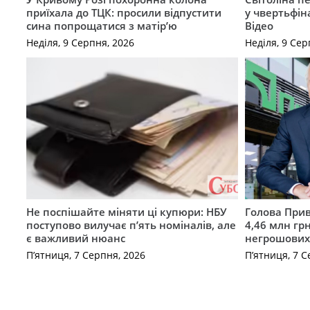
приїхала до ТЦК: просили відпустити
у чвертьфін
сина попрощатися з матір’ю
Відео
Неділя, 9 Серпня, 2026
Неділя, 9 Сер
Не поспішайте міняти ці купюри: НБУ
Голова Прив
поступово вилучає п’ять номіналів, але
4,46 млн грн
є важливий нюанс
негрошових
П’ятниця, 7 Серпня, 2026
П’ятниця, 7 С