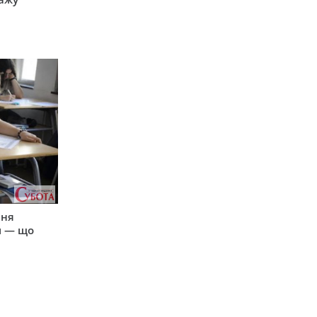
пня
и — що