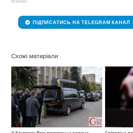
РЕКЛАМА
ПІДПИСАТИСЬ НА TELEGRAM КАНАЛ
Схожі матеріали
У Кривому Розі похоронна колона
Світоліна п