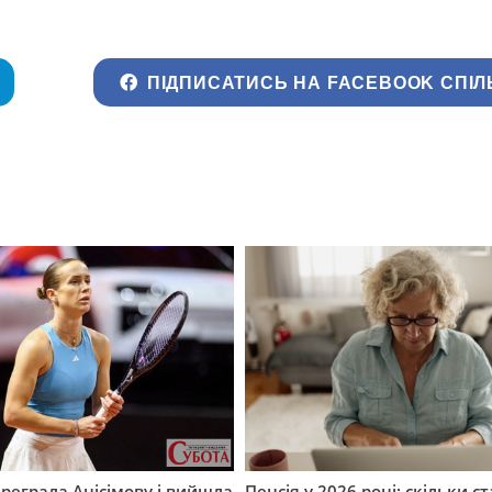
ПІДПИСАТИСЬ НА FACEBOOK СПІЛ
ереграла Анісімову і вийшла
Пенсія у 2026 році: скільки с