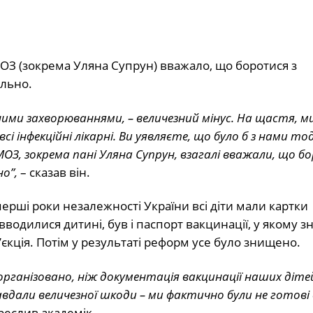
ОЗ (зокрема Уляна Супрун) вважало, що боротися з
льно.
ними захворюваннями, – величезний мінус. На щастя, ми
і інфекційні лікарні. Ви уявляєте, що було б з нами тод
ОЗ, зокрема пані Уляна Супрун, взагалі вважали, що б
о”,
– сказав він.
перші роки незалежності України всі діти мали картки
 вводилися дитині, був і паспорт вакцинації, у якому з
’єкція. Потім у результаті реформ усе було знищено.
організовано, ніж документація вакцинації наших дітей
авдали величезної шкоди – ми фактично були не готові
реслив академік.