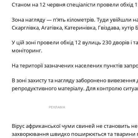
Станом на 12 червня спеціалісти провели обхід 1
Зона нагляду — п’ять кілометрів. Туди увійшли н
Скарглівка, Агатівка, Катеринівка, Гвіздава, хутір 
У цій зоні провели обхід 12 вулиць 230 дворів і
моніторинг.
На території зазначених населених пунктів запр
В зоні захисту та нагляду заборонено вивезення 
репродуктивного матеріалу. Для контролю ситуаці
РЕКЛАМА
Вірус африканської чуми свиней не становить не
захворювання швидко поширюється та тварини 