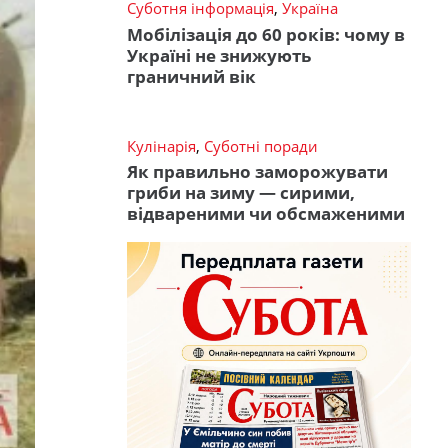
Суботня інформація
,
Україна
Мобілізація до 60 років: чому в
Україні не знижують
граничний вік
Кулінарія
,
Суботні поради
Як правильно заморожувати
гриби на зиму — сирими,
відвареними чи обсмаженими