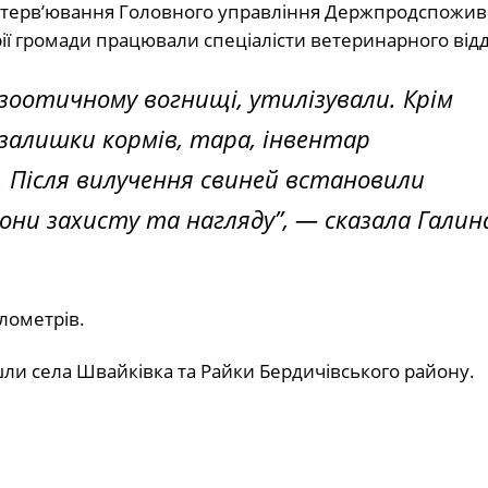
інтерв’ювання Головного управління Держпродспожив
рії громади працювали спеціалісти ветеринарного відд
пізоотичному вогнищі, утилізували. Крім
 залишки кормів, тара, інвентар
и. Після вилучення свиней встановили
они захисту та нагляду”,
— сказала Галин
ілометрів.
шли села Швайківка та Райки Бердичівського району.