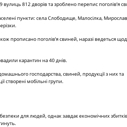
9 вулиць 812 дворів та зроблено перепис поголів’я с
аселені пункти: села Слободище, Малосілка, Мирослав
Берізки.
 також прописано поголів’я свиней, наразі ведеться щ
овадили карантин на 40 днів.
домашнього господарства, свиней, продукції з них та
ї створені мобільні групи.
безпеки для людей, однак завдає економічних збитків
гинуть.