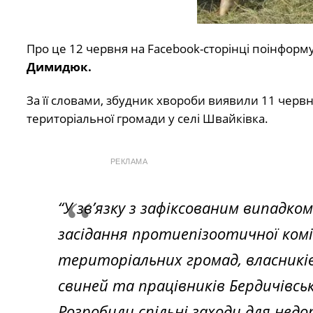
Про це 12 червня на Facebook-сторінці поінформ
Димидюк.
За її словами, збудник хвороби виявили 11 черв
територіальної громади у селі Швайківка.
РЕКЛАМА
“У зв’язку з зафіксованим випадко
засідання протиепізоотичної коміс
територіальних громад, власникі
свиней та працівників Бердичівсько
Розробили спільні заходи для нед