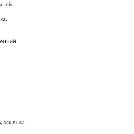
виней.
ка,
оденний
, оскільки