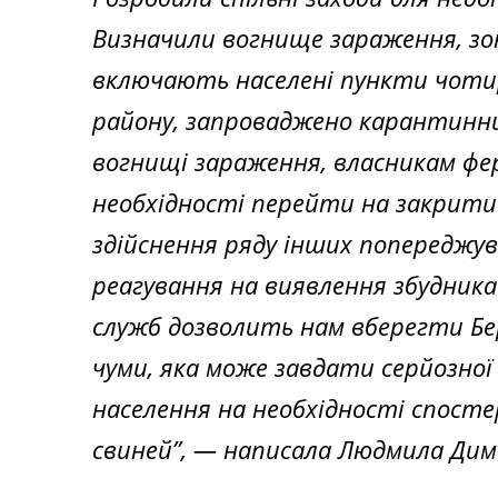
Визначили вогнище зараження, зон
включають населені пункти чоти
району, запроваджено карантинний
вогнищі зараження, власникам фе
необхідності перейти на закрит
здійснення ряду інших попереджув
реагування на виявлення збудника 
служб дозволить нам вберегти Бер
чуми, яка може завдати серйозно
населення на необхідності спост
свиней”,
— написала Людмила Дим