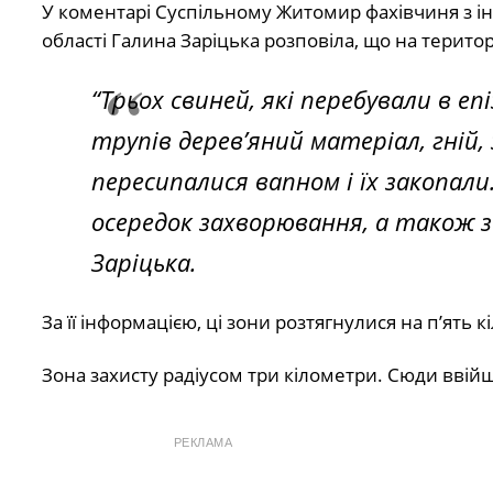
У коментарі Суспільному Житомир фахівчиня з 
області Галина Заріцька розповіла, що на терито
“Трьох свиней, які перебували в е
трупів дерев’яний матеріал, гній,
пересипалися вапном і їх закопал
осередок захворювання, а також з
Заріцька.
За її інформацією, ці зони розтягнулися на п’ять к
Зона захисту радіусом три кілометри. Сюди ввій
РЕКЛАМА