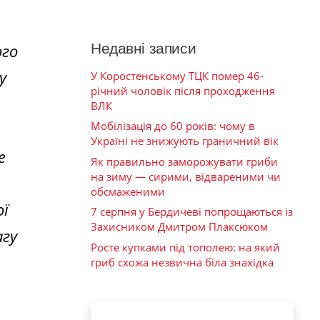
Недавні записи
ого
у
У Коростенському ТЦК помер 46-
річний чоловік після проходження
ВЛК
Мобілізація до 60 років: чому в
Україні не знижують граничний вік
е
Як правильно заморожувати гриби
на зиму — сирими, відвареними чи
обсмаженими
ої
7 серпня у Бердичеві попрощаються із
Захисником Дмитром Плаксюком
агу
Росте купками під тополею: на який
гриб схожа незвична біла знахідка