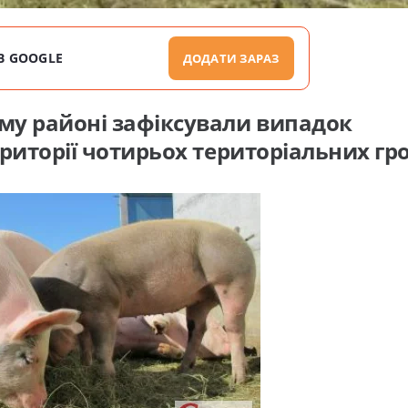
В GOOGLE
ДОДАТИ ЗАРАЗ
му районі зафіксували випадок
риторії чотирьох територіальних гр