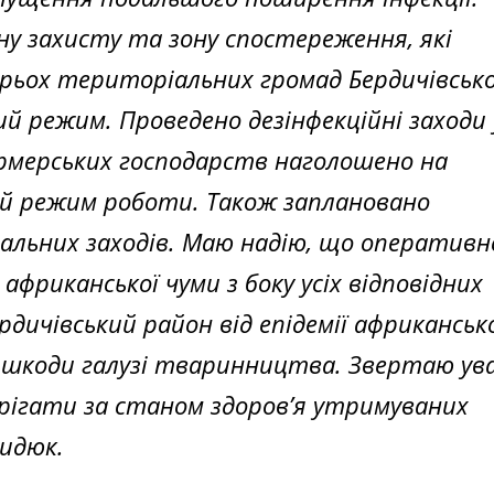
у захисту та зону спостереження, які
рьох територіальних громад Бердичівськ
 режим. Проведено дезінфекційні заходи 
рмерських господарств наголошено на
ий режим роботи. Також заплановано
альних заходів. Маю надію, що оперативн
африканської чуми з боку усіх відповідних
дичівський район від епідемії африканськ
ї шкоди галузі тваринництва. Звертаю ув
ерігати за станом здоров’я утримуваних
идюк.