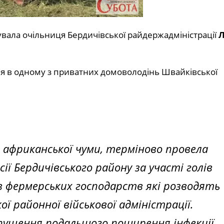
увала очільниця Бердичівської райдержадміністрації
ня в одному з приватних домоволодінь Швайківської
м африканської чуми, терміново провела
ії Бердичівського району за участі голів
в фермерських господарств які розводять
ї районної військової адміністрації.
опущення подальшого поширення інфекції.