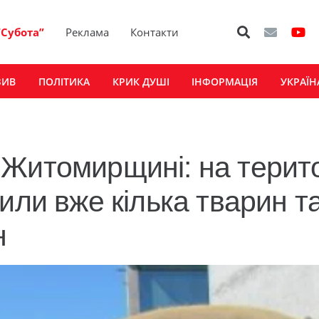
“Субота”
Реклама
Контакти
ЗИВ
ПОЛІТИКА
КРИК ДУШІ
ІНФОРМАЦІЯ
УКРАЇН
Житомирщині: на терито
или вже кілька тварин т
н