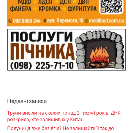
Недавні записи
Труни висіли на скелях понад 2 тисячі років: ДНК
розкрила, хто залишив їх у Китаї
Полуниця вже без ягід? Не залишайте її так до