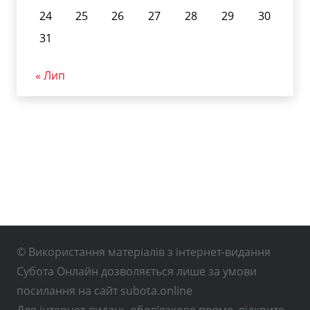
24
25
26
27
28
29
30
31
« Лип
© Використання матеріалів з інтернет-видання
Субота Онлайн дозволяється лише за умови
посилання на сайт subota.online
Для інтернет-видань обов’язкове пряме, відкрите