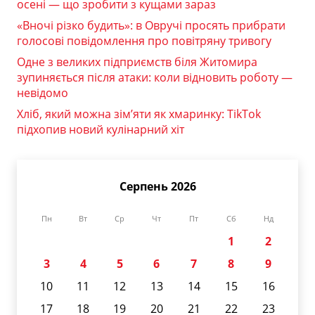
осені — що зробити з кущами зараз
«Вночі різко будить»: в Овручі просять прибрати
голосові повідомлення про повітряну тривогу
Одне з великих підприємств біля Житомира
зупиняється після атаки: коли відновить роботу —
невідомо
Хліб, який можна зім’яти як хмаринку: TikTok
підхопив новий кулінарний хіт
Серпень 2026
Пн
Вт
Ср
Чт
Пт
Сб
Нд
1
2
3
4
5
6
7
8
9
10
11
12
13
14
15
16
17
18
19
20
21
22
23