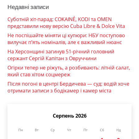
Недавні записи
Суботній хіт-парад: COKAINÉ, KODI та OMEN
представили нову версію Cuba Libre & Dolce Vita
Не поспішайте міняти ці купюри: НБУ поступово
вилучає п’ять номіналів, але є важливий нюанс
На Херсонщині загинув 51-річний головний
сержант Сергій Капітан з Овруччини
Огірки тепер не ріжуть, а розбивають: літній салат,
який став хітом соцмереж
Після погоні в центрі Бердичева — суд: водій хоче
отримати записи з бодікамер і камер міста
Серпень 2026
Пн
Вт
Ср
Чт
Пт
Сб
Нд