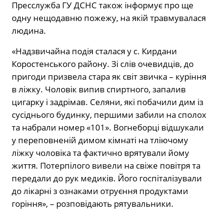
Пресслужба ГУ ДСНС також інформує про ще
одну нещодавню пожежу, на якій травмувалася
людина.
«Надзвичайна подія сталася у с. Кирдани
Коростенського району. Зі слів очевидців, до
пригоди призвела стара як світ звичка – куріння
в ліжку. Чоловік випив спиртного, запалив
цигарку і задрімав. Селяни, які побачили дим із
сусіднього будинку, першими забили на сполох
та набрали номер «101». Вогнеборці відшукали
у переповненій димом кімнаті на тліючому
ліжку чоловіка та фактично врятували йому
життя. Потерпілого вивели на свіже повітря та
передали до рук медиків. Його госпіталізували
до лікарні з ознаками отруєння продуктами
горіння», – розповідають рятувальники.