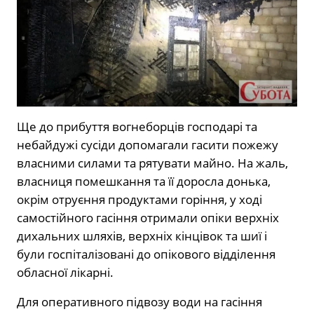
Ще до прибуття вогнеборців господарі та
небайдужі сусіди допомагали гасити пожежу
власними силами та рятувати майно. На жаль,
власниця помешкання та її доросла донька,
окрім отруєння продуктами горіння, у ході
самостійного гасіння отримали опіки верхніх
дихальних шляхів, верхніх кінцівок та шиї і
були госпіталізовані до опікового відділення
обласної лікарні.
Для оперативного підвозу води на гасіння