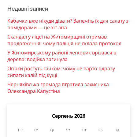
Недавні записи
Кабачки вже нікуди дівати? Запечіть їх для салату з
помідорами — це хіт літа
Скандал у ліцеї на Житомирщині отримав
продовження: чому поліція не склала протокол
У Житомирському районі легковик врізався в
дерево: водійка загинула
Огірки ростуть гачком: чому не варто одразу
сипати калій під кущі
Черняхівська громада втратила захисника
Олександра Капустіна
Серпень 2026
Пн
Вт
Ср
Чт
Пт
Сб
Нд