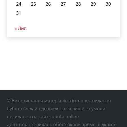
24
25
26
27
28
29
30
31
« Лип
© Використання матеріалів з інтернет-видання
Субота Онлайн дозволяється лише за умови
посилання на сайт subota.online
Для інтернет-видань обов’язкове пряме, відкрите