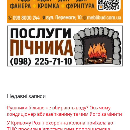
Недавні записи
Рушники більше не вбирають воду? Ось чому
кондиціонер вбиває тканину та чим його замінити
У Кривому Розі похоронна колона приїхала до
ТЦК: просили відпустити сина попрощатися з