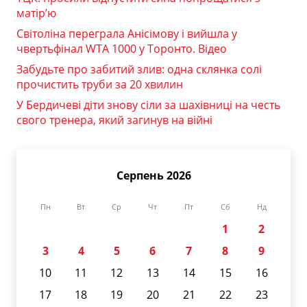
матір’ю
Світоліна переграла Анісімову і вийшла у
чвертьфінал WTA 1000 у Торонто. Відео
Забудьте про забитий злив: одна склянка солі
прочистить труби за 20 хвилин
У Бердичеві діти знову сіли за шахівниці на честь
свого тренера, який загинув на війні
Серпень 2026
Пн
Вт
Ср
Чт
Пт
Сб
Нд
1
2
3
4
5
6
7
8
9
10
11
12
13
14
15
16
17
18
19
20
21
22
23