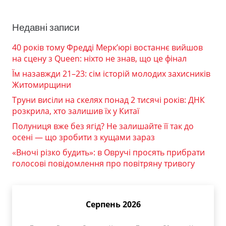
Недавні записи
40 років тому Фредді Мерк’юрі востаннє вийшов
на сцену з Queen: ніхто не знав, що це фінал
Їм назавжди 21–23: сім історій молодих захисників
Житомирщини
Труни висіли на скелях понад 2 тисячі років: ДНК
розкрила, хто залишив їх у Китаї
Полуниця вже без ягід? Не залишайте її так до
осені — що зробити з кущами зараз
«Вночі різко будить»: в Овручі просять прибрати
голосові повідомлення про повітряну тривогу
Серпень 2026