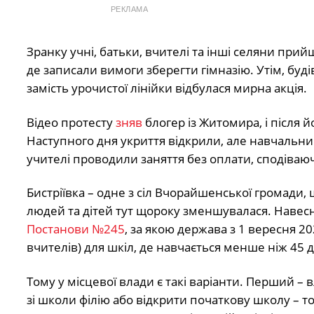
РЕКЛАМА
Зранку учні, батьки, вчителі та інші селяни при
де записали вимоги зберегти гімназію. Утім, буді
замість урочистої лінійки відбулася мирна акція.
Відео протесту
зняв
блогер із Житомира, і після й
Наступного дня укриття відкрили, але навчальни
учителі проводили заняття без оплати, сподіваю
Бистріївка – одне з сіл Вчорайшенської громади, 
людей та дітей тут щороку зменшувалася. Навесні 
Постанови №245
, за якою держава з 1 вересня 2
вчителів) для шкіл, де навчається менше ніж 45 д
Тому у місцевої влади є такі варіанти. Перший 
зі школи філію або відкрити початкову школу – т