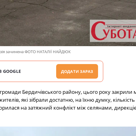
назія зачинена ФОТО НАТАЛІЇ НАЙДЮК
В GOOGLE
ДОДАТИ ЗАРАЗ
 громади Бердичівського району, цього року закрили 
елів, які зібрали достатню, на їхню думку, кількість 
ворилася на затяжний конфлікт між селянами, дирекц