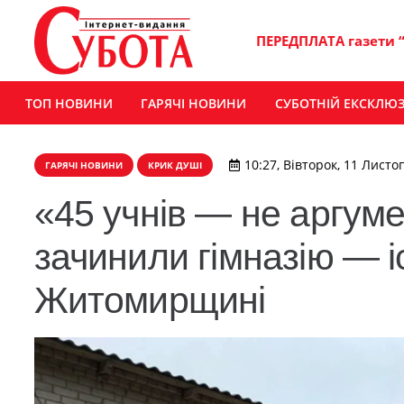
ПЕРЕДПЛАТА газети 
ТОП НОВИНИ
ГАРЯЧІ НОВИНИ
СУБОТНІЙ ЕКСКЛЮ
10:27, Вівторок, 11 Листо
ГАРЯЧІ НОВИНИ
КРИК ДУШІ
«45 учнів — не аргуме
зачинили гімназію — і
Житомирщині