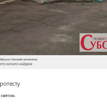
іївська гімназія зачинена
ТО НАТАЛІЇ НАЙДЮК
ротесту
 святом.