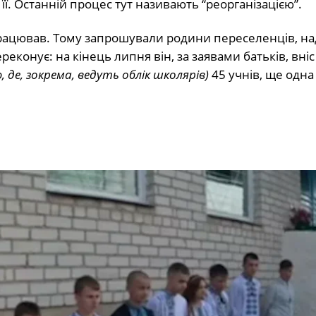
 її. Останній процес тут називають “реорганізацією”.
і працював. Тому запрошували родини переселенців, на
конує: на кінець липня він, за заявами батьків, вніс
де, зокрема, ведуть облік школярів)
45 учнів, ще одна