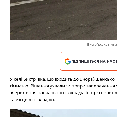
Бистріївська гім
ПІДПИШІТЬСЯ НА НАС 
У селі Бистріївка, що входить до Вчорайшенської
гімназію. Рішення ухвалили попри заперечення жит
збереження навчального закладу. Історія перет
та місцевою владою.