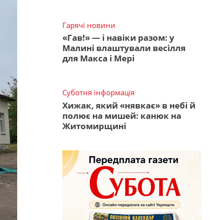
Гарячі новини
«Гав!» — і навіки разом: у
Малині влаштували весілля
для Макса і Мері
Суботня інформація
Хижак, який «нявкає» в небі й
полює на мишей: канюк на
Житомирщині