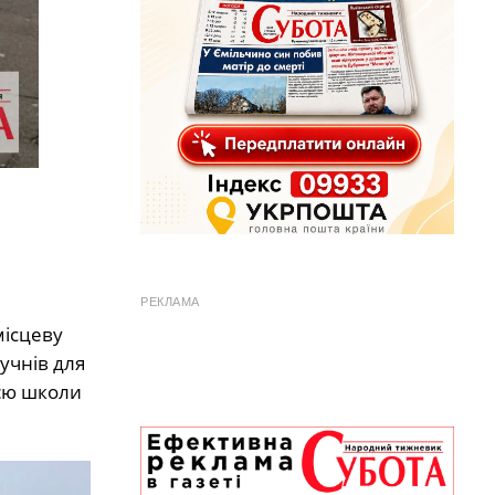
РЕКЛАМА
місцеву
учнів для
ією школи