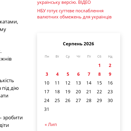
українську версію. ВІДЕО
НБУ готує суттєве послаблення
валютних обмежень для українців
акатами,
му
Серпень 2026
.
Пн
Вт
Ср
Чт
Пт
Сб
Нд
ижнів
1
2
3
4
5
6
7
8
9
ькість
10
11
12
13
14
15
16
 під дію
17
18
19
20
21
22
23
лати
24
25
26
27
28
29
30
31
– зробити
« Лип
діти