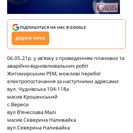
ПІДПИШІТЬСЯ НА НАС В GOOGLE
ДОДАТИ ЗАРАЗ
06.05.21р. у зв’язку з проведенням планових та
аварійно-відновлювальних робіт
Житомирським РЕМ, можливі перебої
електропостачання за наступними адресами:
вул. Чуднівська 104-118а
масив Крошенський
с.Вереси
вул В’ячеслава Малі
масив Северина Наливайка
вул.Северина Наливайка