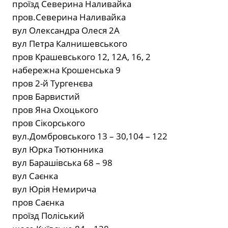
проїзд Северина Наливайка
пров.Северина Наливайка
вул Олександра Олеся 2А
вул Петра Калнишевського
пров Крашевського 12, 12А, 16, 2
набережна Крошенська 9
пров 2-й Тургенєва
пров Барвистий
пров Яна Охоцького
пров Сікорського
вул.Домбровського 13 – 30,104 – 122
вул Юрка Тютюнника
вул Барашівська 68 – 98
вул Саєнка
вул Юрія Немирича
пров Саєнка
проїзд Поліський