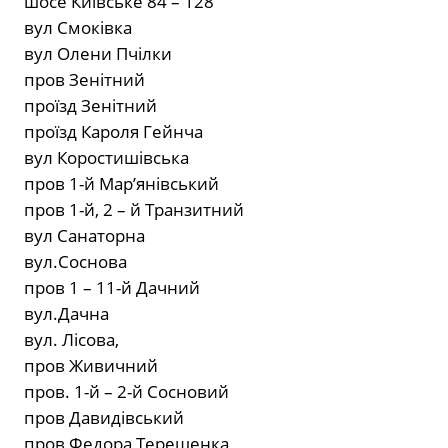
шосе Київське 84 – 128
вул Смоківка
вул Олени Пчілки
пров Зенітний
проїзд Зенітний
проїзд Кароля Гейнча
вул Коростишівська
пров 1-й Мар’янівський
пров 1-й, 2 – й Транзитний
вул Санаторна
вул.Соснова
пров 1 – 11-й Дачний
вул.Дачна
вул. Лісова,
пров Живичний
пров. 1-й – 2-й Сосновий
пров Давидівський
пров Федора Терещенка